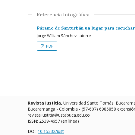
Referencia fotográfica
Páramo de Santurbán un lugar para escuchar e
Jorge Wílliam Sánchez Latorre
PDF
Revista Iustitia,
Universidad Santo Tomás. Bucaraman
Bucaramanga - Colombia - (57-607) 6985858 extensió
revista.iustitia@ustabuca.edu.co
ISSN: 2539-4657 (en línea)
DOI:
10.15332/iust