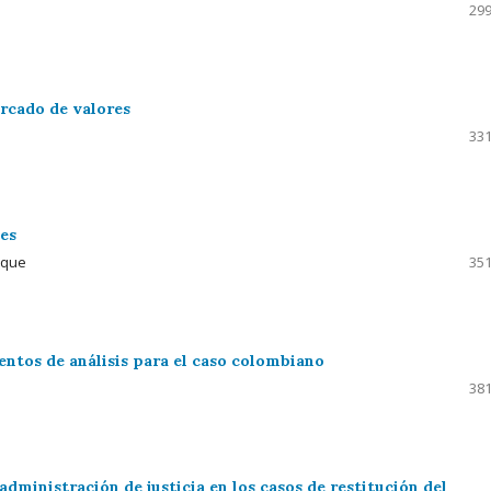
299
rcado de valores
331
tes
ique
351
entos de análisis para el caso colombiano
381
administración de justicia en los casos de restitución del