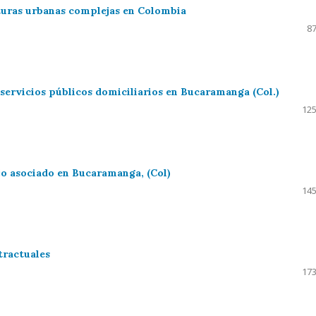
turas urbanas complejas en Colombia
87
 servicios públicos domiciliarios en Bucaramanga (Col.)
125
jo asociado en Bucaramanga, (Col)
145
tractuales
173