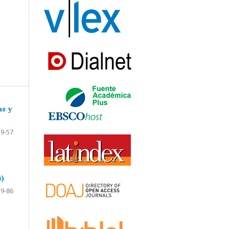
as y
9-57
s)
59-86