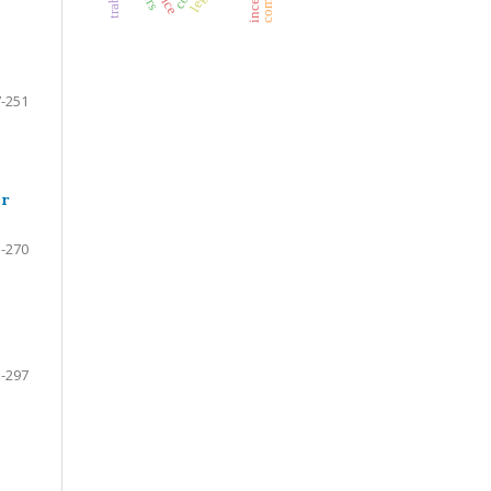
-251
or
-270
-297