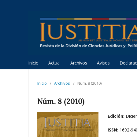
Inicio
Actual
Archivos
Avisos
Declarac
Inicio
/
Archivos
/
Núm. 8 (2010)
Núm. 8 (2010)
Edición:
Dicie
ISSN:
1692-940