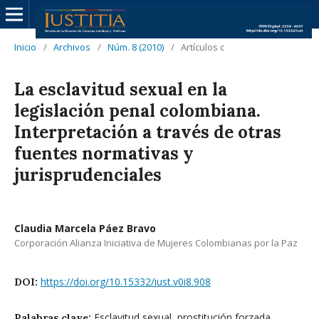
Inicio
/
Archivos
/
Núm. 8 (2010)
/
Artículos c
La esclavitud sexual en la
legislación penal colombiana.
Interpretación a través de otras
fuentes normativas y
jurisprudenciales
Claudia Marcela Páez Bravo
Corporación Alianza Iniciativa de Mujeres Colombianas por la Paz
https://doi.org/10.15332/iust.v0i8.908
DOI:
Esclavitud sexual, prostitución forzada,
Palabras clave: