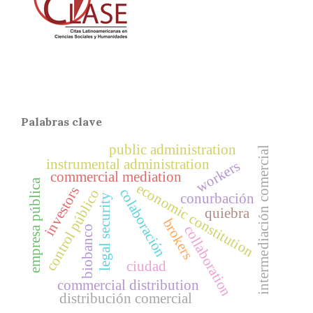
Palabras clave
public administration
intermediación comercial
instrumental administration
workers
commercial mediation
empresa pública
economic constitution
investors
colaboración
control público
conurbación
legal security
quiebra
brokers
collaboration
biobanco
ciudad
commercial distribution
distribución comercial