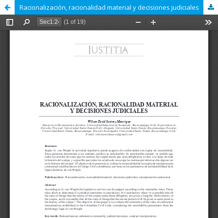
Racionalización, racionalidad material y decisiones judiciales