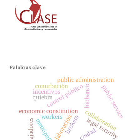
Palabras clave
public administration
control público
conurbación
biobanco
public service
incentivos
quiebra
economic constitution
collaboration
workers
colaboración
brokers
legal security
metrópoli
trabajadores
ciudad