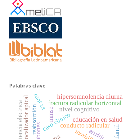
Palabras clave
root zx
hipersomnolencia diurna
localizador apical
fractura radicular horizontal
resistencia eléctrica
reabsorción
nivel cognitivo
mmse
caso clínico
educación en salud
conducto radicular
jabones
artritis