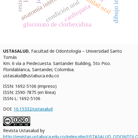
dibujo infantil
morbilidad oral
anatomía interna
condición oral
cardiopatía
gluconato de clorhexidina
USTASALUD
, Facultad de Odontología – Universidad Santo
Tomás
Km. 6 vía a Piedecuesta. Santander Building, 5to Piso.
Floridablanca, Santander, Colombia.
ustasalud@ustabuca.edu.co
ISSN: 1692-5106 (impreso)
ISSN: 2590-7875 (en línea)
ISSN-L: 1692-5106
DOI:
10.15332/ustasalud
Revista Ustasalud by
http://revistas.ustabuca.edu.co/index.php/USTASALUD_ODONTOLO