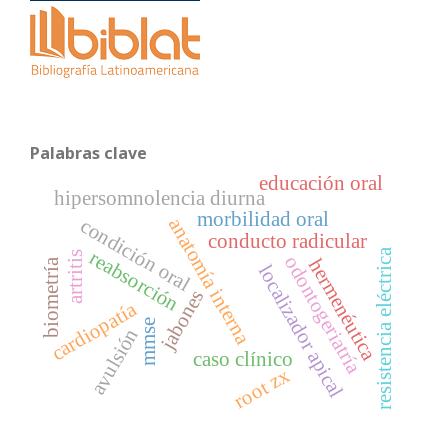
Palabras clave
educación oral
hipersomnolencia diurna
morbilidad oral
anatomía interna
condición oral
conducto radicular
resistencia eléctrica
reabsorción
artritis
odontogeriatría
hermenéutica
biometría
localizador apical
jabones
cardiopatía
mmse
avulsión
caso clínico
root zx