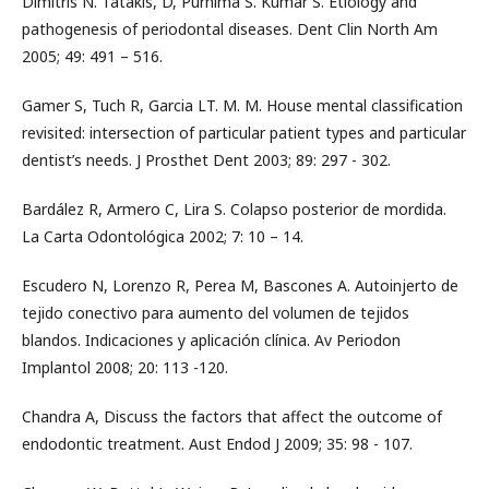
Dimitris N. Tatakis, D, Purnima S. Kumar S. Etiology and
pathogenesis of periodontal diseases. Dent Clin North Am
2005; 49: 491 – 516.
Gamer S, Tuch R, Garcia LT. M. M. House mental classification
revisited: intersection of particular patient types and particular
dentist’s needs. J Prosthet Dent 2003; 89: 297 - 302.
Bardález R, Armero C, Lira S. Colapso posterior de mordida.
La Carta Odontológica 2002; 7: 10 – 14.
Escudero N, Lorenzo R, Perea M, Bascones A. Autoinjerto de
tejido conectivo para aumento del volumen de tejidos
blandos. Indicaciones y aplicación clínica. Av Periodon
Implantol 2008; 20: 113 -120.
Chandra A, Discuss the factors that affect the outcome of
endodontic treatment. Aust Endod J 2009; 35: 98 - 107.