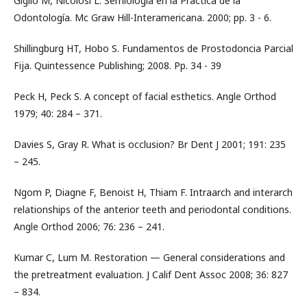
Giglio M, Nicolosi L. Semiologia en la Práctica de la
Odontología. Mc Graw Hill-Interamericana. 2000; pp. 3 - 6.
Shillingburg HT, Hobo S. Fundamentos de Prostodoncia Parcial
Fija. Quintessence Publishing; 2008. Pp. 34 - 39
Peck H, Peck S. A concept of facial esthetics. Angle Orthod
1979; 40: 284 – 371.
Davies S, Gray R. What is occlusion? Br Dent J 2001; 191: 235
– 245.
Ngom P, Diagne F, Benoist H, Thiam F. Intraarch and interarch
relationships of the anterior teeth and periodontal conditions.
Angle Orthod 2006; 76: 236 – 241.
Kumar C, Lum M. Restoration — General considerations and
the pretreatment evaluation. J Calif Dent Assoc 2008; 36: 827
– 834.