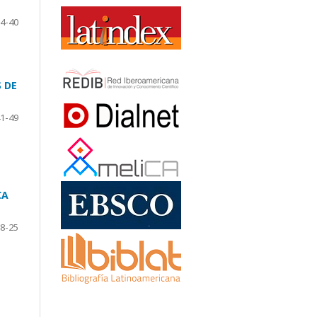
4-40
 DE
1-49
CA
8-25