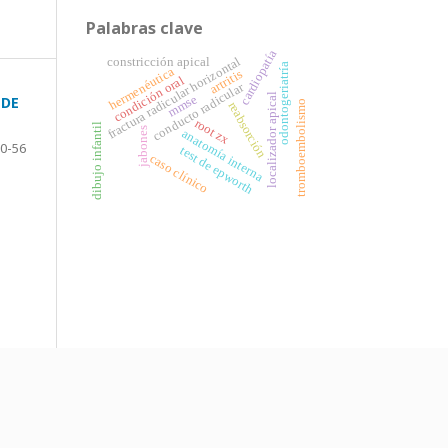
Palabras clave
cardiopatía
fractura radicular horizontal
constricción apical
odontogeriatría
hermenéutica
artritis
condición oral
conducto radicular
localizador apical
mmse
 DE
tromboembolismo
reabsorción
root zx
dibujo infantil
jabones
anatomía interna
0-56
test de epworth
caso clínico