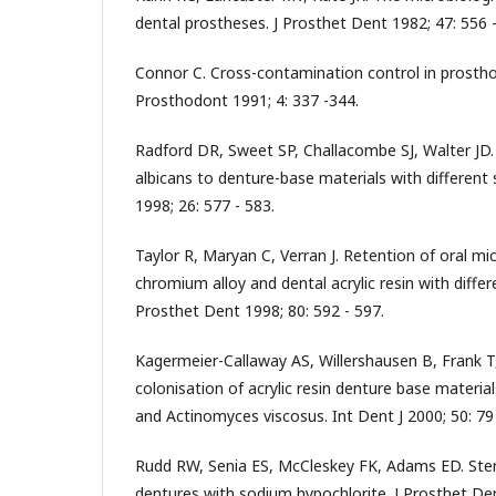
dental prostheses. J Prosthet Dent 1982; 47: 556 -
Connor C. Cross-contamination control in prosthod
Prosthodont 1991; 4: 337 -344.
Radford DR, Sweet SP, Challacombe SJ, Walter JD
albicans to denture-base materials with different s
1998; 26: 577 - 583.
Taylor R, Maryan C, Verran J. Retention of oral m
chromium alloy and dental acrylic resin with differe
Prosthet Dent 1998; 80: 592 - 597.
Kagermeier-Callaway AS, Willershausen B, Frank T,
colonisation of acrylic resin denture base materia
and Actinomyces viscosus. Int Dent J 2000; 50: 79 
Rudd RW, Senia ES, McCleskey FK, Adams ED. Ster
dentures with sodium hypochlorite. J Prosthet Den