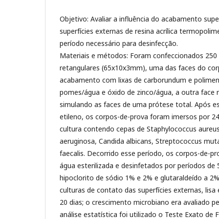
Objetivo: Avaliar a influência do acabamento super
superfícies externas de resina acrílica termopolim
período necessário para desinfecção.
Materiais e métodos: Foram confeccionados 250
retangulares (65x10x3mm), uma das faces do cor
acabamento com lixas de carborundum e polimen
pomes/água e óxido de zinco/água, a outra face
simulando as faces de uma prótese total. Após es
etileno, os corpos-de-prova foram imersos por 2
cultura contendo cepas de Staphylococcus aure
aeruginosa, Candida albicans, Streptococcus mut
faecalis. Decorrido esse período, os corpos-de-
água esterilizada e desinfetados por períodos de
hipoclorito de sódio 1% e 2% e glutaraldeído a 2%
culturas de contato das superfícies externas, lisa
20 dias; o crescimento microbiano era avaliado p
análise estatística foi utilizado o Teste Exato d