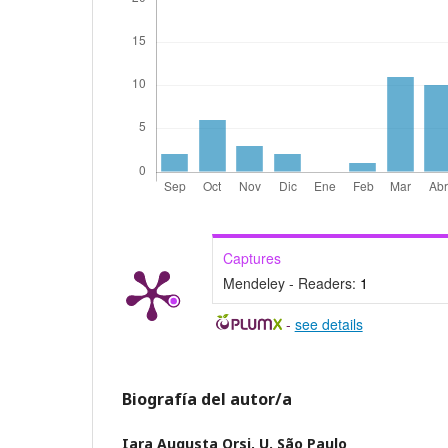
Captures
Mendeley - Readers:
1
-
see details
Biografía del autor/a
Iara Augusta Orsi,
U. São Paulo