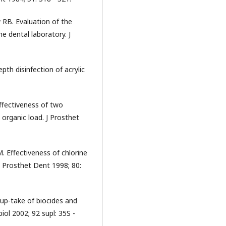
RB. Evaluation of the
e dental laboratory. J
pth disinfection of acrylic
effectiveness of two
 organic load. J Prosthet
Effectiveness of chlorine
 J Prosthet Dent 1998; 80:
 up-take of biocides and
iol 2002; 92 supl: 35S -