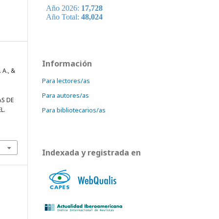
Información
. A., &
Para lectores/as
Para autores/as
AS DE
L.
Para bibliotecarios/as
Indexada y registrada en