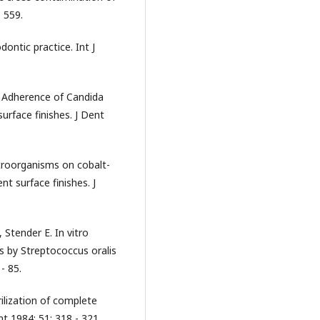
 559.
ontic practice. Int J
. Adherence of Candida
urface finishes. J Dent
icroorganisms on cobalt-
nt surface finishes. J
 Stender E. In vitro
ls by Streptococcus oralis
- 85.
ilization of complete
t 1984; 51: 318 - 321.