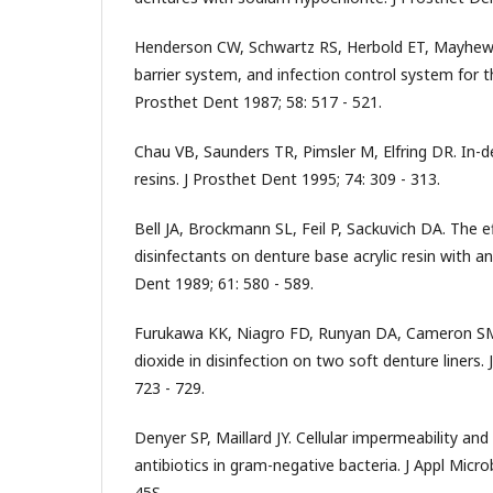
Henderson CW, Schwartz RS, Herbold ET, Mayhew 
barrier system, and infection control system for th
Prosthet Dent 1987; 58: 517 - 521.
Chau VB, Saunders TR, Pimsler M, Elfring DR. In-de
resins. J Prosthet Dent 1995; 74: 309 - 313.
Bell JA, Brockmann SL, Feil P, Sackuvich DA. The 
disinfectants on denture base acrylic resin with an
Dent 1989; 61: 580 - 589.
Furukawa KK, Niagro FD, Runyan DA, Cameron SM. 
dioxide in disinfection on two soft denture liners.
723 - 729.
Denyer SP, Maillard JY. Cellular impermeability and
antibiotics in gram-negative bacteria. J Appl Microb
45S.