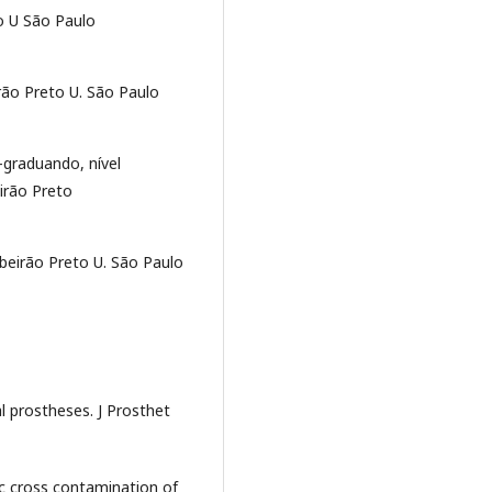
o U São Paulo
rão Preto U. São Paulo
-graduando, nível
irão Preto
ibeirão Preto U. São Paulo
 prostheses. J Prosthet
c cross contamination of