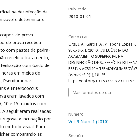
Publicado
ficial na desinfecção de
2010-01-01
erizável e determinar o
 corpos-de-prova
Cómo citar
po-de-prova recebeu
Orsi, I. A., Garcia, A., Villabona López, C
to com pastas de pedra-
Yoko Ito, I. (2010). INFLUÊNCIA DO
ACABAMENTO SUPERFICIAL NA
 não recebeu tratamento,
DESINFECÇÃO DE SUPERFÍCIES EXTERN
terilização com óxido de
RESINA ACRÍLICA TERMOPOLIMERIZÁVE
4 horas em meios de
Ustasalud
,
9
(1), 18–25.
us, Pseudomonas
https://doi.org/10.15332/us.v9i1.1192
ans e Enterococcus
Más formatos de cita
prova eram lavados com
 5, 10 e 15 minutos com
. A seguir eram realizadas
Número
 e rugosa, e incubação por
Vol. 9 Núm. 1 (2010)
elo método visual. Para
e Fisher comparando as
Sección