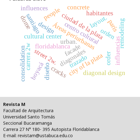
concrete
influences
people
habitantes
ciudad de la plata
santiago
layout.
dome
remodeling
parís
design
centro cultural
Áreas periurbanas
orden
cultural center
influencias
urban.
floridablanca
carrera 2w
facade
consolidation
diagonales
street 2w.
order
city of la plata
trazado
boyacá
diseño
cracks
diagonal design
Revista M
Facultad de Arquitectura
Universidad Santo Tomás
Seccional Bucaramanga
Carrera 27 N° 180- 395 Autopista Floridablanca
E-mail: revistam@ustabuca.edu.co