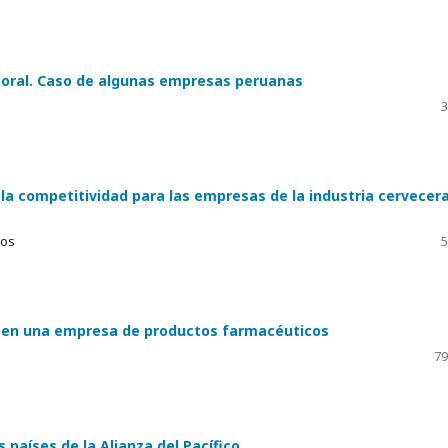
boral. Caso de algunas empresas peruanas
3
la competitividad para las empresas de la industria cervecer
bos
5
ar en una empresa de productos farmacéuticos
79
 países de la Alianza del Pacífico