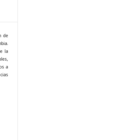
n de
bia.
e la
les,
os a
cias