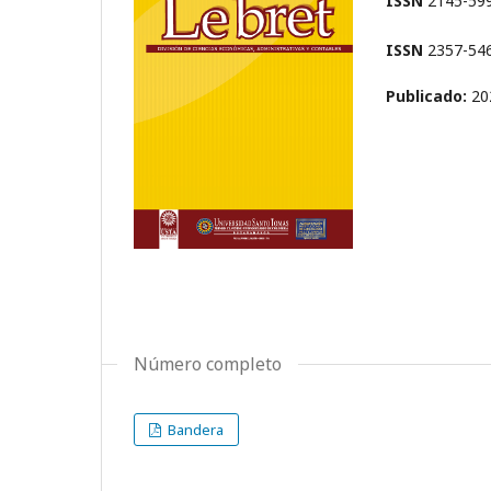
ISSN
2145-599
ISSN
2357-5468
Publicado:
20
Número completo
Bandera