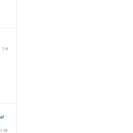
7-9
al
1-35