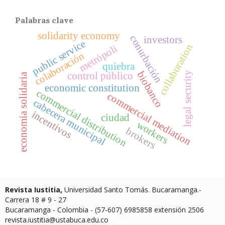
Palabras clave
solidarity economy
conurbación
investors
public service
collaboration
metrópoli
colaboración
quiebra
biobanco
legal security
control público
economía solidaria
economic constitution
commercial distribution
commercial mediation
cabecera municipal
incentivos
ciudad
workers
brokers
Revista Iustitia,
Universidad Santo Tomás. Bucaramanga.-
Carrera 18 # 9 - 27
Bucaramanga - Colombia - (57-607) 6985858 extensión 2506
revista.iustitia@ustabuca.edu.co