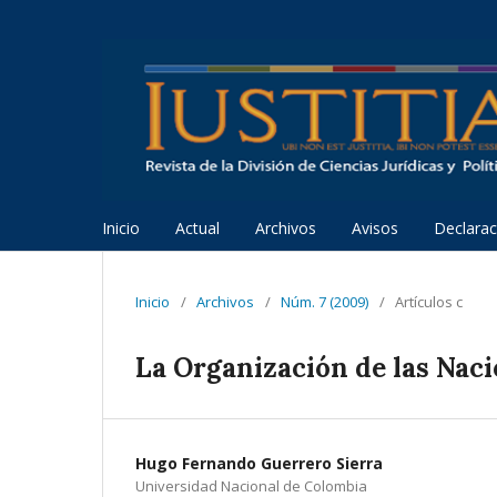
Inicio
Actual
Archivos
Avisos
Declarac
Inicio
/
Archivos
/
Núm. 7 (2009)
/
Artículos c
La Organización de las Nac
Hugo Fernando Guerrero Sierra
Universidad Nacional de Colombia