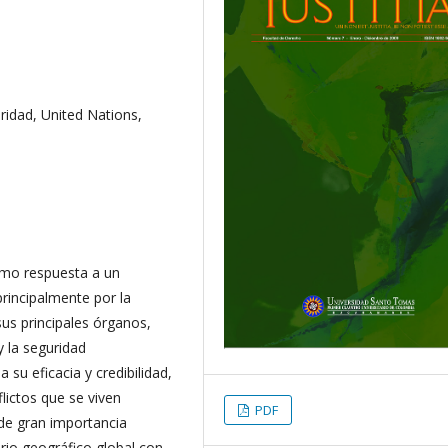
idad, United Nations,
omo respuesta a un
rincipalmente por la
us principales órganos,
y la seguridad
 su eficacia y credibilidad,
lictos que se viven
PDF
de gran importancia
rio geográfico global con