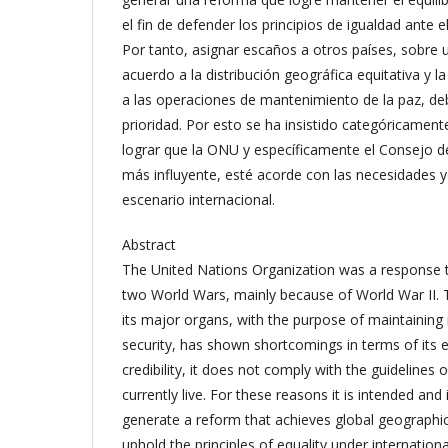
el fin de defender los principios de igualdad ante 
Por tanto, asignar escaños a otros países, sobre 
acuerdo a la distribución geográfica equitativa y l
a las operaciones de mantenimiento de la paz, d
prioridad. Por esto se ha insistido categóricamen
lograr que la ONU y específicamente el Consejo d
más influyente, esté acorde con las necesidades y 
escenario internacional.
Abstract
The United Nations Organization was a response 
two World Wars, mainly because of World War II. 
its major organs, with the purpose of maintaining
security, has shown shortcomings in terms of its 
credibility, it does not comply with the guidelines o
currently live. For these reasons it is intended and
generate a reform that achieves global geographic
uphold the principles of equality under internation