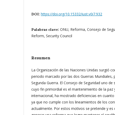
https://doi.org/10.15332/iust.v0i7.932
DOI:
ONU, Reforma, Consejo de Segur
Palabras clave:
Reform, Security Council
Resumen
La Organización de las Naciones Unidas surgió c
periodo marcado por las dos Guerras Mundiales, p
Segunda Guerra. El Consejo de Seguridad uno de s
cuyo fin primordial es el mantenimiento de la paz 
internacional, ha mostrado deficiencias en cuanto a
ya que no cumple con los lineamientos de los conf
actualmente. Por estos motivos se pretende y es 
generar una reforma que logre mantener el equilib