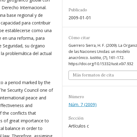
el Derecho Internacional.
Publicado
una base regional y de
2009-01-01
a capacidad para contribuir
ebe establecerse como una
Cómo citar
te en una reforma, para
Guerrero Sierra, H. F. (2009). La Organi
e Seguridad, su órgano
de las Naciones Unidas: un modelo
la problemática del actual
anacrónico.
Iustitia
, (7), 161–172.
https://doi.org/10.15332/iust.v0i7.932
Más formatos de cita
to a period marked by the
The Security Council one of
Número
 international peace and
Núm. 7 (2009)
effectiveness and
f the conflicts that
Sección
 is of great importance to
Artículos c
al balance in order to
al law. Therefore, assigning