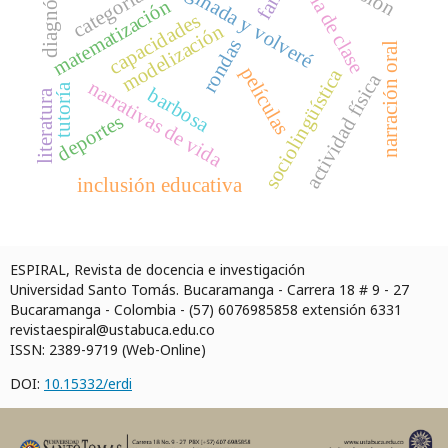
la imaginada y volveré
diagnóstico
aula de clase
categoría
matematización
capacidades
modelización
rondas
narración oral
películas
sociolingüística
actividad física
narrativas de vida
tutoría
barbosa
literatura
deportes
inclusión educativa
ESPIRAL, Revista de docencia e investigación
Universidad Santo Tomás. Bucaramanga - Carrera 18 # 9 - 27
Bucaramanga - Colombia - (57) 6076985858 extensión 6331
revistaespiral@ustabuca.edu.co
ISSN: 2389-9719 (Web-Online)
DOI:
10.15332/erdi