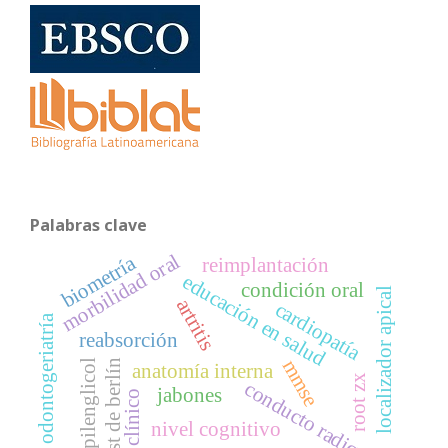
Palabras clave
morbilidad oral
biometría
reimplantación
educación en salud
condición oral
localizador apical
artritis
cardiopatía
odontogeriatría
reabsorción
mmse
propilenglicol
test de berlín
anatomía interna
root zx
conducto radicular
jabones
caso clínico
nivel cognitivo