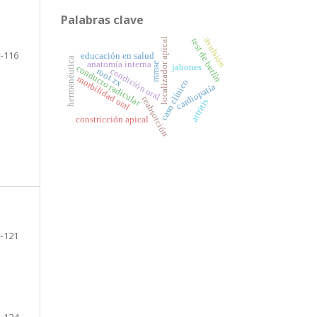
Palabras clave
avulsión
localizador apical
test de berlín
-116
educación en salud
hermenéutica
anatomía interna
mmse
jabones
conducto radicular
condición oral
root zx
morbilidad oral
caso clínico
cardiopatía
reabsorción
artritis
constricción apical
-121