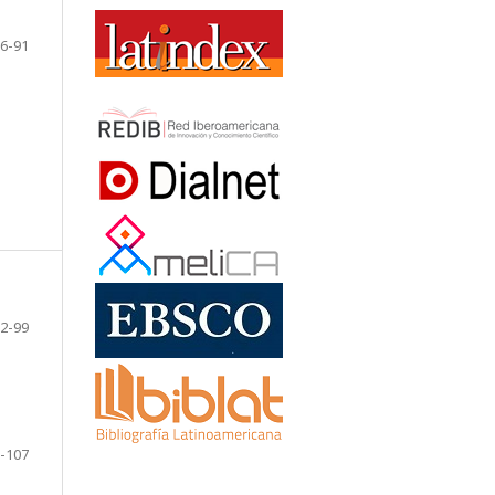
6-91
2-99
-107