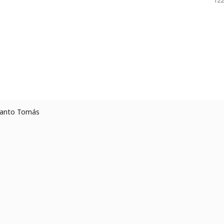
122
 Santo Tomás