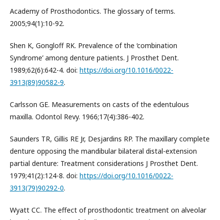
Academy of Prosthodontics. The glossary of terms.
2005;94(1):10-92.
Shen K, Gongloff RK. Prevalence of the ‘combination
Syndrome’ among denture patients. J Prosthet Dent.
1989;62(6):642-4. doi:
https://doi.org/10.1016/0022-
3913(89)90582-9
.
Carlsson GE. Measurements on casts of the edentulous
maxilla. Odontol Revy. 1966;17(4):386-402.
Saunders TR, Gillis RE Jr, Desjardins RP. The maxillary complete
denture opposing the mandibular bilateral distal-extension
partial denture: Treatment considerations J Prosthet Dent.
1979;41(2):124-8. doi:
https://doi.org/10.1016/0022-
3913(79)90292-0
.
Wyatt CC. The effect of prosthodontic treatment on alveolar