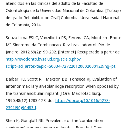
atendidos en las clínicas del adulto de la Facultad de
Odontología de la Universidad Nacional de Colombia. [Trabajo
de grado Rehabilitación Oral] Colombia: Universidad Nacional
de Colombia, 2014.
Souza Lima FSLC, Vanzillotta PS, Ferreira CA, Monteiro Briote
MI. Síndrome da Combinaçao. Rev. bras. odontol. Rio de
Janeiro. 2012;69(2):199-202. [Internet] Recuperado a partir de:
http://revodonto.bvsalud.org/scielo.php?
script=sci_arttext&pid=S0034-72722012000200012&lng=pt
.
Barber HD, Scott RF, Maxson BB, Fonseca RJ. Evaluation of
anterior maxillary alveolar ridge resorption when opposed by
the transmandibular implant. J Oral Maxillofac Surg.
1990;48(12):1283-128. doi:
https://doi.org/10.1016/0278-
2391(90)90483-I
.
Shen K, Gongloff RK. Prevalence of the ‘combination
syndrome’ among denture patients. J Prosthet Dent.