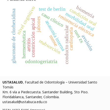
biometría
nivel cognitivo
test de berlín
condición oral
gluconato de clorhexidina
morbilidad oral
caso clínico
resistencia eléctrica
jabones
constricción apical
anatomía interna
conducto radicular
cardiopatía
root zx
hermenéutica
avulsión
mmse
artritis
reabsorción
odontogeriatría
USTASALUD
, Facultad de Odontología – Universidad Santo
Tomás
Km. 6 vía a Piedecuesta. Santander Building, 5to Piso.
Floridablanca, Santander, Colombia.
ustasalud@ustabuca.edu.co