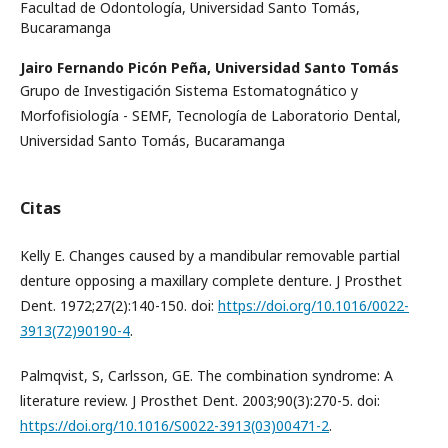
Facultad de Odontología, Universidad Santo Tomás,
Bucaramanga
Jairo Fernando Picón Peña,
Universidad Santo Tomás
Grupo de Investigación Sistema Estomatognático y
Morfofisiología - SEMF, Tecnología de Laboratorio Dental,
Universidad Santo Tomás, Bucaramanga
Citas
Kelly E. Changes caused by a mandibular removable partial
denture opposing a maxillary complete denture. J Prosthet
Dent. 1972;27(2):140-150. doi:
https://doi.org/10.1016/0022-
3913(72)90190-4
.
Palmqvist, S, Carlsson, GE. The combination syndrome: A
literature review. J Prosthet Dent. 2003;90(3):270-5. doi:
https://doi.org/10.1016/S0022-3913(03)00471-2
.