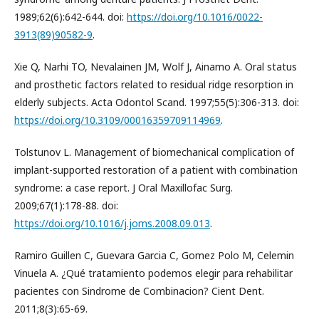
1989;62(6):642-644. doi:
https://doi.org/10.1016/0022-
3913(89)90582-9
.
Xie Q, Narhi TO, Nevalainen JM, Wolf J, Ainamo A. Oral status
and prosthetic factors related to residual ridge resorption in
elderly subjects. Acta Odontol Scand. 1997;55(5):306-313. doi:
https://doi.org/10.3109/00016359709114969
.
Tolstunov L. Management of biomechanical complication of
implant-supported restoration of a patient with combination
syndrome: a case report. J Oral Maxillofac Surg.
2009;67(1):178-88. doi:
https://doi.org/10.1016/j.joms.2008.09.013
.
Ramiro Guillen C, Guevara Garcia C, Gomez Polo M, Celemin
Vinuela A. ¿Qué tratamiento podemos elegir para rehabilitar
pacientes con Sindrome de Combinacion? Cient Dent.
2011;8(3):65-69.