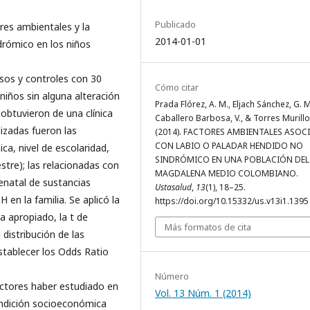
Publicado
ores ambientales y la
2014-01-01
drómico en los niños
asos y controles con 30
Cómo citar
iños sin alguna alteración
Prada Flórez, A. M., Eljach Sánchez, G. M
 obtuvieron de una clínica
Caballero Barbosa, V., & Torres Murillo,
lizadas fueron las
(2014). FACTORES AMBIENTALES ASO
CON LABIO O PALADAR HENDIDO NO
a, nivel de escolaridad,
SINDRÓMICO EN UNA POBLACIÓN DEL
stre); las relacionadas con
MAGDALENA MEDIO COLOMBIANO.
enatal de sustancias
Ustasalud
,
13
(1), 18–25.
 en la familia. Se aplicó la
https://doi.org/10.15332/us.v13i1.1395
a apropiado, la t de
Más formatos de cita
distribución de las
establecer los Odds Ratio
Número
ctores haber estudiado en
Vol. 13 Núm. 1 (2014)
condición socioeconómica