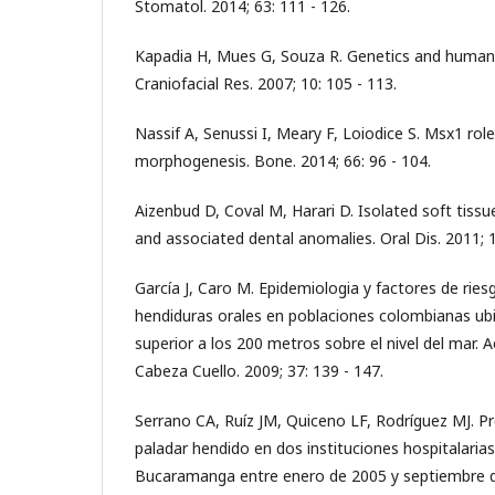
Stomatol. 2014; 63: 111 - 126.
Kapadia H, Mues G, Souza R. Genetics and human
Craniofacial Res. 2007; 10: 105 - 113.
Nassif A, Senussi I, Meary F, Loiodice S. Msx1 role
morphogenesis. Bone. 2014; 66: 96 - 104.
Aizenbud D, Coval M, Harari D. Isolated soft tissue
and associated dental anomalies. Oral Dis. 2011; 1
García J, Caro M. Epidemiologia y factores de rie
hendiduras orales en poblaciones colombianas ubi
superior a los 200 metros sobre el nivel del mar. A
Cabeza Cuello. 2009; 37: 139 - 147.
Serrano CA, Ruíz JM, Quiceno LF, Rodríguez MJ. Pr
paladar hendido en dos instituciones hospitalarias
Bucaramanga entre enero de 2005 y septiembre d