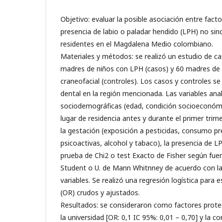
Objetivo: evaluar la posible asociación entre fact
presencia de labio o paladar hendido (LPH) no sin
residentes en el Magdalena Medio colombiano.
Materiales y métodos: se realizó un estudio de c
madres de niños con LPH (casos) y 60 madres de n
craneofacial (controles). Los casos y controles se
dental en la región mencionada. Las variables ana
sociodemográficas (edad, condición socioeconómic
lugar de residencia antes y durante el primer trime
la gestación (exposición a pesticidas, consumo pr
psicoactivas, alcohol y tabaco), la presencia de LPH
prueba de Chi2 o test Exacto de Fisher según fuer
Student o U. de Mann Whitnney de acuerdo con la 
variables. Se realizó una regresión logística para 
(OR) crudos y ajustados.
Resultados: se consideraron como factores prote
la universidad [OR: 0,1 IC 95%: 0,01 – 0,70] y la 