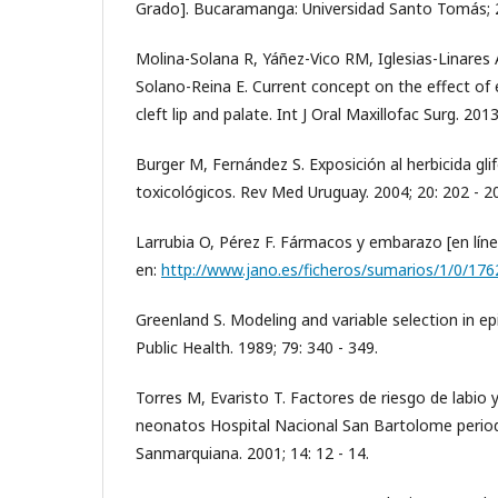
Grado]. Bucaramanga: Universidad Santo Tomás; 
Molina-Solana R, Yáñez-Vico RM, Iglesias-Linare
Solano-Reina E. Current concept on the effect of
cleft lip and palate. Int J Oral Maxillofac Surg. 2013
Burger M, Fernández S. Exposición al herbicida gli
toxicológicos. Rev Med Uruguay. 2004; 20: 202 - 2
Larrubia O, Pérez F. Fármacos y embarazo [en líne
en:
http://www.jano.es/ficheros/sumarios/1/0/17
Greenland S. Modeling and variable selection in ep
Public Health. 1989; 79: 340 - 349.
Torres M, Evaristo T. Factores de riesgo de labio 
neonatos Hospital Nacional San Bartolome perio
Sanmarquiana. 2001; 14: 12 - 14.