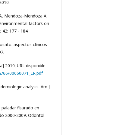
2010.
s A, Mendoza-Mendoza A,
 environmental factors on
; 42: 177 - 184.
fosato: aspectos clínicos
07.
a] 2010; URL disponible
62/66/00660071_LR.pdf
idemiologic analysis. Am J
y paladar fisurado en
do 2000-2009. Odontol