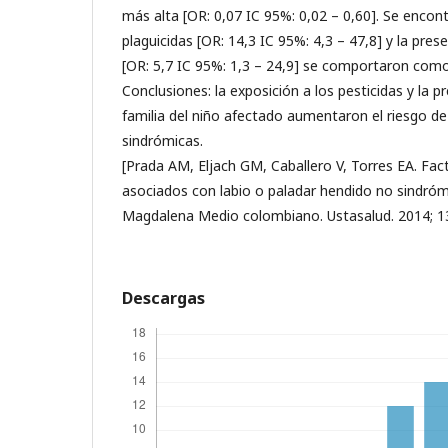
más alta [OR: 0,07 IC 95%: 0,02 – 0,60]. Se encont
plaguicidas [OR: 14,3 IC 95%: 4,3 – 47,8] y la pres
[OR: 5,7 IC 95%: 1,3 – 24,9] se comportaron como
Conclusiones: la exposición a los pesticidas y la p
familia del niño afectado aumentaron el riesgo d
sindrómicas.
[Prada AM, Eljach GM, Caballero V, Torres EA. Fa
asociados con labio o paladar hendido no sindróm
Magdalena Medio colombiano. Ustasalud. 2014; 13
Descargas