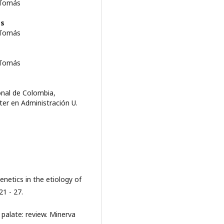
 Tomás
ás
 Tomás
 Tomás
onal de Colombia,
er en Administración U.
enetics in the etiology of
21 - 27.
d palate: review. Minerva