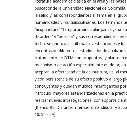
literatura académica clásica en el área y las base
buscador de la Universidad Nacional de Colombia,
la salud y las correspondientes al tema en el grupo
humanidades y multidisciplinarias. Los términos 
“acupuncture” “temporomandibular joint dysfuncti
disorders” y “bruxism” y sus correspondientes en e
fecha, se priorizó las últimas investigaciones y los
encontraron diferentes estudios donde analizan la
tratamiento de DTM con acupuntura y plantean ex
mecanismo de acción especialmente en dolor; en g
aceptan la efectividad de la acupuntura, es, al m
y con persistencia de su efecto positivo a largo p
concluyentes y quedan muchos interrogantes por 
introducir mayores estandarizaciones en la práctic
realizar nuevas investigaciones, con soporte científ
[Blanco RE. Disfunción temporomandibular y acup
10: 54 - 59]