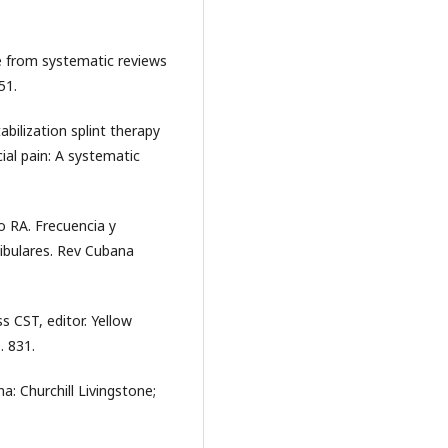
e from systematic reviews
51.
abilization splint therapy
al pain: A systematic
 RA. Frecuencia y
ibulares. Rev Cubana
s CST, editor. Yellow
. 831.
a: Churchill Livingstone;