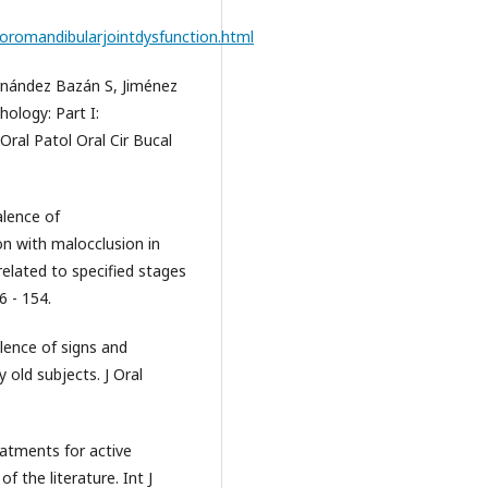
oromandibularjointdysfunction.html
rnández Bazán S, Jiménez
ology: Part I:
Oral Patol Oral Cir Bucal
alence of
n with malocclusion in
related to specified stages
6 - 154.
lence of signs and
old subjects. J Oral
eatments for active
f the literature. Int J