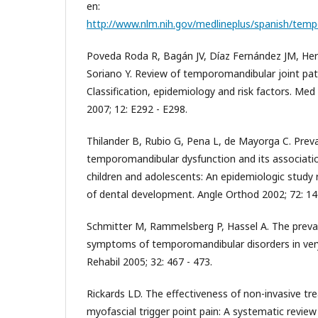
en:
http://www.nlm.nih.gov/medlineplus/spanish/temp
Poveda Roda R, Bagán JV, Díaz Fernández JM, He
Soriano Y. Review of temporomandibular joint path
Classification, epidemiology and risk factors. Med 
2007; 12: E292 - E298.
Thilander B, Rubio G, Pena L, de Mayorga C. Prev
temporomandibular dysfunction and its associatio
children and adolescents: An epidemiologic study 
of dental development. Angle Orthod 2002; 72: 14
Schmitter M, Rammelsberg P, Hassel A. The preva
symptoms of temporomandibular disorders in very 
Rehabil 2005; 32: 467 - 473.
Rickards LD. The effectiveness of non-invasive tr
myofascial trigger point pain: A systematic review o