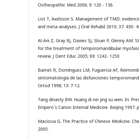
Ostheopathic Med 2006; 9: 120 - 136.
List T, Axelsson S. Management of TMD: evidenc
and meta-analyses. J Oral Rehabil 2010; 37: 430- 4
Al-Ani Z, Gray RJ, Davies SJ, Sloan P, Glenny AM. St
for the treatment of temporomandibular myofasci
review. J Dent Educ 2005; 69: 1242- 1250
Barnet R, Domínguez LM, Fuguercia AF, Reimondo
sintomatología de las disfunciones temporomand
Ortod 1998; 13: 7-12.
Tang dinasty BW. Huang di nei jing su wen. In: Pres
Empero´s Canon Internal Medicine. Beijing 1997. p
Maciocia G. The Practice of Chinese Medicine. Chin
2005.