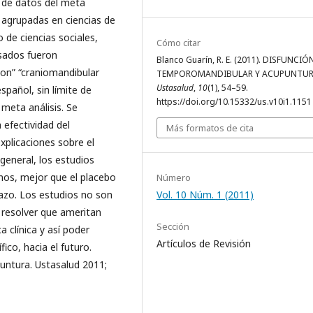
s de datos del meta
 agrupadas en ciencias de
 de ciencias sociales,
Cómo citar
usados fueron
Blanco Guarín, R. E. (2011). DISFUNCIÓ
on” “craniomandibular
TEMPOROMANDIBULAR Y ACUPUNTUR
Ustasalud
,
10
(1), 54–59.
spañol, sin límite de
https://doi.org/10.15332/us.v10i1.1151
 meta análisis. Se
 efectividad del
Más formatos de cita
plicaciones sobre el
eneral, los estudios
enos, mejor que el placebo
Número
Vol. 10 Núm. 1 (2011)
lazo. Los estudios no son
resolver que ameritan
Sección
a clínica y así poder
Artículos de Revisión
ico, hacia el futuro.
untura. Ustasalud 2011;