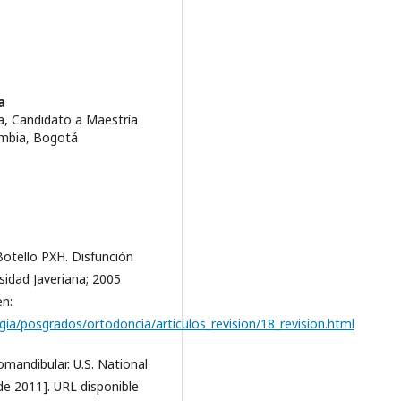
a
a, Candidato a Maestría
ombia, Bogotá
Botello PXH. Disfunción
idad Javeriana; 2005
en:
ia/posgrados/ortodoncia/articulos_revision/18_revision.html
mandibular. U.S. National
de 2011]. URL disponible