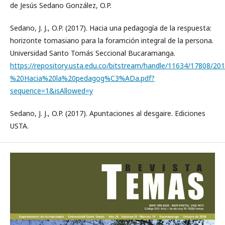
de Jesús Sedano González, O.P.
Sedano, J. J., O.P. (2017). Hacia una pedagogía de la respuesta:
horizonte tomasiano para la foramción integral de la persona.
Universidad Santo Tomás Seccional Bucaramanga.
https://repository.usta.edu.co/bitstream/handle/11634/17808/
%20Hacia%20la%20pedagog%C3%ADa.pdf?
sequence=1&isAllowed=y
Sedano, J. J., O.P. (2017). Apuntaciones al desgaire. Ediciones
USTA.