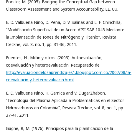
Forster, M. (2005). Bridging the Conceptual Gap between
Classroom Assessment and System Accountability. EE. UU.
E. D. Valbuena Niño, D. Peña, D. V. Salinas and L. F. Chinchilla,
“Modificación Superficial de un Acero AISI SAE 1045 Mediante
la Implantación de Iones de Nitrógeno y Titanio”, Revista
Iteckne, vol. 8, no. 1, pp. 31-36, 2011.
Fuentes, H., Milán y otros. (2003). Autoevaluación,
coevaluación y heteroevaluación. Recuperado de
http://evaluaciondelosaprendizajes1.blogspot.com.co/2007/08/la-
coevaluacin-y-heteroevaluacin.html
E. D. Valbuena Niño, H. Garnica and V. DugarZhabon,
“Tecnología del Plasma Aplicada a Problemáticas en el Sector
Hidrocarburos en Colombia”, Revista Iteckne, vol. 8, no. 1, pp.
37-41, 2011.
Gagné, R, M. (1976). Principios para la planificación de la