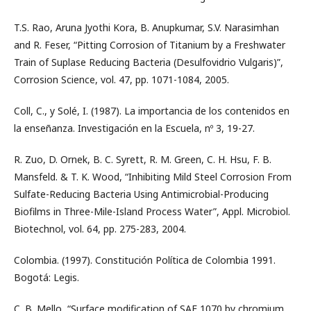
T.S. Rao, Aruna Jyothi Kora, B. Anupkumar, S.V. Narasimhan
and R. Feser, “Pitting Corrosion of Titanium by a Freshwater
Train of Suplase Reducing Bacteria (Desulfovidrio Vulgaris)”,
Corrosion Science, vol. 47, pp. 1071-1084, 2005.
Coll, C., y Solé, I. (1987). La importancia de los contenidos en
la enseñanza. Investigación en la Escuela, nº 3, 19-27.
R. Zuo, D. Ornek, B. C. Syrett, R. M. Green, C. H. Hsu, F. B.
Mansfeld. & T. K. Wood, “Inhibiting Mild Steel Corrosion From
Sulfate-Reducing Bacteria Using Antimicrobial-Producing
Biofilms in Three-Mile-Island Process Water”, Appl. Microbiol.
Biotechnol, vol. 64, pp. 275-283, 2004.
Colombia. (1997). Constitución Política de Colombia 1991.
Bogotá: Legis.
C. B. Mello, “Surface modification of SAE 1070 by chromium