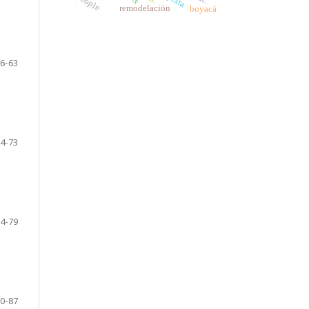
people
remodelación
boyacá
6-63
4-73
4-79
0-87