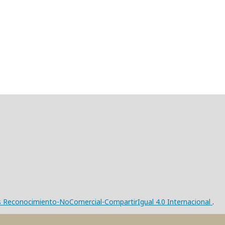
s Reconocimiento-NoComercial-CompartirIgual 4.0 Internacional
.