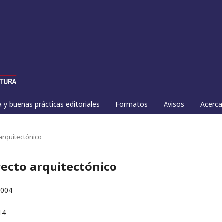
a y buenas prácticas editoriales
Formatos
Avisos
Acerc
 arquitectónico
oyecto arquitectónico
2004
14