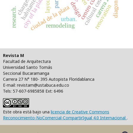
centro cultural
cultural center
carrera 2w
city of la plata
layout.
habitantes
diagonal
parís
charges
design
renovation
ciudad de la plata
research.
urban.
remodeling
Revista M
Facultad de Arquitectura
Universidad Santo Tomás
Seccional Bucaramanga
Carrera 27 N° 180- 395 Autopista Floridablanca
E-mail: revistam@ustabuca.edu.co
Tels: 57-607-6985858 Ext: 6496
Este obra está bajo una
licencia de Creative Commons
Reconocimiento-NoComercial-CompartirIgual 4.0 Internacional
.