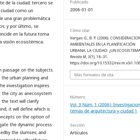
Publicado
e de la ciudad; tercero se
2006-01-01
a ciudad como un
de una gran problemática
; y por último, se
Cómo citar
ncidir en la futura toma
Vargas G., B. P. (2006). CONSIDERACIO
na visión ecosistémica.
AMBIENTALES EN LA PLANIFICACIÓN
URBANA. LA CIUDAD: ¿UN ECOSISTEMA
Revista M
,
3
(1), 18–31.
https://doi.org/10.15332/rev.m.v3i1.10
ion passage on the subjects
Más formatos de cita
n the urban planning and
he investigation inspires
ot the city as anecosystem
Número
the text will clarify
Vol. 3 Núm. 1 (2006): Investigacio
, it will define which is
temas de arquitectura y ciudad 1
concepts on the option of
igate the dynamic process
Sección
sedby the slumses; and
Artículos