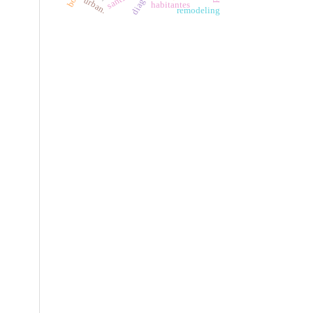
urban.
habitantes
remodeling