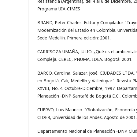
Resistencia (Argentina), del 4 al 6 de Diciembre, 2
Programa UIA-CIMES
BRAND, Peter Charles. Editor y Compilador. "Traye
Modernización del Estado en Colombia. Universid
Sede Medellín. Primera edición: 2001.
CARRISOZA UMAÑA, JULIO. ¿Qué es el ambientali
Compleja. CEREC, PNUMA, IDEA. Bogotá: 2001.
BARCO, Carolina, Salazar, José. CIUDADES LTDA, 
en Bogotá, Cali, Medellín y Valledupar". Revista Pl
XXVIII, No. 4. Octubre-Diciembre, 1997. Departa
Planeación -DNP-Santafé de Bogotá D.C., Colomb
CUERVO, Luis Mauricio. "Globalización, Economía y
CIDER, Universidad de los Andes. Agosto de 2001.
Departamento Nacional de Planeación -DNP. Ciud