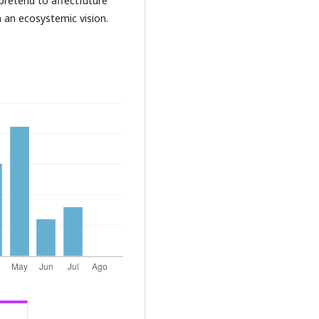
 pretend to affectfuture
m an ecosystemic vision.