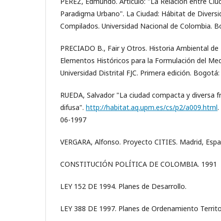
PÉREZ, Edmundo. Artículo: "La Relación entre Ciu
Paradigma Urbano". La Ciudad: Hábitat de Diversi
Compilados. Universidad Nacional de Colombia. B
PRECIADO B., Fair y Otros. Historia Ambiental de 
Elementos Históricos para la Formulación del Me
Universidad Distrital FJC. Primera edición. Bogotá:
RUEDA, Salvador "La ciudad compacta y diversa fr
difusa".
http://habitat.aq.upm.es/cs/p2/a009.html
.
06-1997
VERGARA, Alfonso. Proyecto CITIES. Madrid, Espa
CONSTITUCIÓN POLÍTICA DE COLOMBIA. 1991
LEY 152 DE 1994. Planes de Desarrollo.
LEY 388 DE 1997. Planes de Ordenamiento Territor