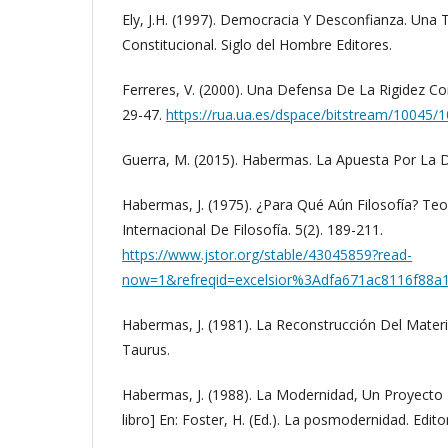
Ely, J.H. (1997). Democracia Y Desconfianza. Una 
Constitucional. Siglo del Hombre Editores.
Ferreres, V. (2000). Una Defensa De La Rigidez Con
29-47.
https://rua.ua.es/dspace/bitstream/10045/
Guerra, M. (2015). Habermas. La Apuesta Por La D
Habermas, J. (1975). ¿Para Qué Aún Filosofía? Te
Internacional De Filosofía. 5(2). 189-211.
https://www.jstor.org/stable/43045859?read-
now=1&refreqid=excelsior%3Adfa671ac8116f88a
Habermas, J. (1981). La Reconstrucción Del Materia
Taurus.
Habermas, J. (1988). La Modernidad, Un Proyecto 
libro] En: Foster, H. (Ed.). La posmodernidad. Editor