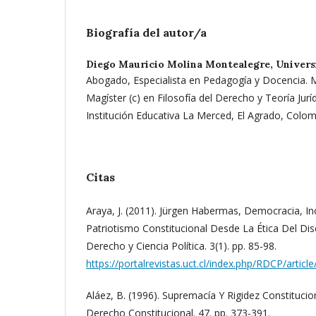
Biografía del autor/a
Diego Mauricio Molina Montealegre,
Univers
Abogado, Especialista en Pedagogía y Docencia. M
Magíster (c) en Filosofía del Derecho y Teoría Jurí
Institución Educativa La Merced, El Agrado, Colo
Citas
Araya, J. (2011). Jürgen Habermas, Democracia, In
Patriotismo Constitucional Desde La Ética Del Dis
Derecho y Ciencia Política. 3(1). pp. 85-98.
https://portalrevistas.uct.cl/index.php/RDCP/articl
Aláez, B. (1996). Supremacía Y Rigidez Constitucio
Derecho Constitucional. 47. pp. 373-391.