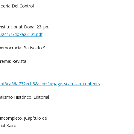
Teoría Del Control
stitucional. Doxa. 23. pp.
10241/1/doxa23_01.pdf
emocracia. Batiscafo S.L.
orema: Revista
1bf6ca56a732ecb3&seq=1#page_scan_tab_contents
lismo Histórico. Editorial
Incompleto. [Capítulo de
ial Kairós.