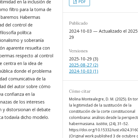
imidad en la inclusión de
PDF
omo filtro para la toma de
es baremos Habermas
Publicado
ad del control de
2024-10-03 — Actualizado el 2025
ilosofía política
29
ionalismo y soberanía
ión aparente resuelta con
Versiones
abermas respecto al control
2025-10-29 (3)
e centra en la idea de
2025-08-27 (2)
 pública donde el problema
2024-10-03 (1)
dad comunicativa de la
ridad del autor sobre cómo
Cómo citar
va confianza en la
Molina Montealegre, D. M. (2025). En to
nazas de los intereses
la legitimidad de la sustitución de la
 y distorsionan el debate
constitución de la corte constitucional
nta todavía dicho modelo.
colombiana: análisis desde la perspect
habermasiana.
Iustitia
, (24), 31–52.
https://doi.org/10.15332/iust.v0i24.316
(Original work published 3 de octubre 