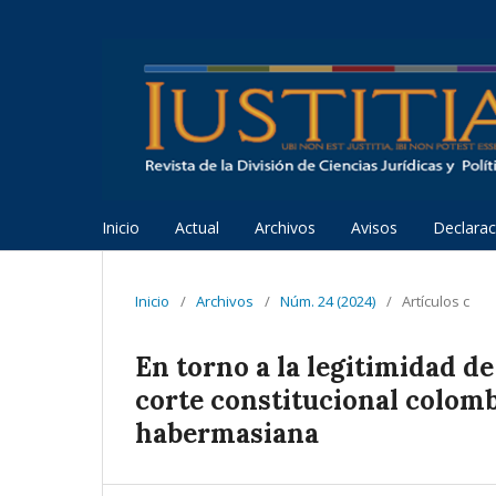
Inicio
Actual
Archivos
Avisos
Declarac
Inicio
/
Archivos
/
Núm. 24 (2024)
/
Artículos c
En torno a la legitimidad de
corte constitucional colomb
habermasiana