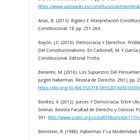
https://www.unioviedo.es/constitucional/miemb/al
Arias, B. (2013). Rigidez E Interpretación Constitu
Constitucional. 18. pp. 251-264.
Bayón, J.C. (2010). Democracia Y Derechos. Pro
Del Constitucionalismo. En Carbonell, M. Y García J
Constitucional. Editorial Trotta.
Benente, M. (2016). Los Supuestos Del Pensamient
Jurgen Habermas. Revista de Derecho. 29(1). pp. 2
https://doi.org/10.4067/S0718-0950201600010000
Benítez, V. (2012). Jueces Y Democracia: Entre Ul
Sirenas. Revista Facultad de Derecho y Ciencias Pol
391.
http://www.scielo.org.co/pdf/rfdcp/v42n117/
Bernstein, R. (1988). Habermas Y La Modernidad. E