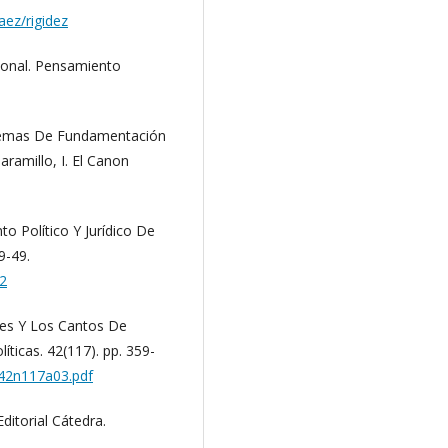
aez/rigidez
cional. Pensamiento
blemas De Fundamentación
aramillo, I. El Canon
o Político Y Jurídico De
9-49.
2
ises Y Los Cantos De
íticas. 42(117). pp. 359-
v42n117a03.pdf
ditorial Cátedra.