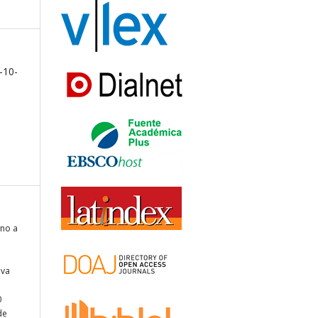
-10-
rno a
iva
0
de