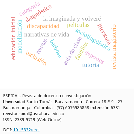
categoría
diagnóstico
la imaginada y volveré
educación inicial
modelización
películas
discapacidad
literatura
revista magisterio
sociolingüística
narrativas de vida
aula de clase
rondas
barbosa
familias
deportes
inclusión
tutoría
ESPIRAL, Revista de docencia e investigación
Universidad Santo Tomás. Bucaramanga - Carrera 18 # 9 - 27
Bucaramanga - Colombia - (57) 6076985858 extensión 6331
revistaespiral@ustabuca.edu.co
ISSN: 2389-9719 (Web-Online)
DOI:
10.15332/erdi