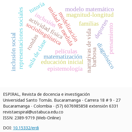
tutoría
unidad de medida
modelo matemático
representaciones sociales
modelización
inclusión
magnitud-longitud
actividad física
deportes
familias
sociolingüística
pensamiento
narrativas de vida
inclusión social
rondas
aula de clase
diagnóstico
barbosa
películas
matematización
educación inicial
epistemología
ESPIRAL, Revista de docencia e investigación
Universidad Santo Tomás. Bucaramanga - Carrera 18 # 9 - 27
Bucaramanga - Colombia - (57) 6076985858 extensión 6331
revistaespiral@ustabuca.edu.co
ISSN: 2389-9719 (Web-Online)
DOI:
10.15332/erdi