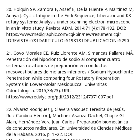
20. Holguin SP, Zamora F, Assef E, De la Fuente P, Martínez M,
Anaya J. Cyclic fatigue in the EndoSequence, Liberator and K3
rotary systems: Analysis under scanning electron microscope
in an in vitro study. Revista ADM. 2014;71 (4):178-182. DOI:
https://www.medigraphic.com/cgi-bin/new/resumenI.cgi?
IDREVISTA=7&IDARTICULO=51981&IDPUBLICACION=5290
21. Covo Morales EE, Ruíz Llorente AM, Simancas Pallares MÁ.
Penetración del hipoclorito de sodio al comparar cuatro
sistemas rotatorios de preparación en conductos
mesovestibulares de molares inferiores / Sodium Hypochlorite
Penetration while comparing four Rotatory Preparation
Systems in Lower-Molar Mesiobuccal. Universitas
Odontologica. 2015;34(73). URL:
https://www.redalyc.org/pdf/2312/231247071007.pdf
22. Alvarez Rodríguez J, Clavera Vásquez Teresita de Jesús,
Ruiz Candina Héctor J, Martínez Asanza Dachel, Chaple Gil
Alain, Hernández Vera Juan Carlos. Preparación biomecánica
de conductos radiculares. En: Universidad de Ciencias Médicas
de la Habana. 2016. p. 1–22. DOI: