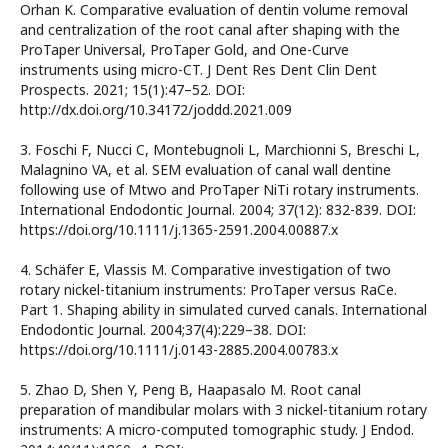
Orhan K. Comparative evaluation of dentin volume removal
and centralization of the root canal after shaping with the
ProTaper Universal, ProTaper Gold, and One-Curve
instruments using micro-CT. J Dent Res Dent Clin Dent
Prospects. 2021; 15(1):47–52. DOI:
http://dx.doi.org/10.34172/joddd.2021.009
3. Foschi F, Nucci C, Montebugnoli L, Marchionni S, Breschi L,
Malagnino VA, et al. SEM evaluation of canal wall dentine
following use of Mtwo and ProTaper NiTi rotary instruments.
International Endodontic Journal. 2004; 37(12): 832-839. DOI:
https://doi.org/10.1111/j.1365-2591.2004.00887.x
4. Schäfer E, Vlassis M. Comparative investigation of two
rotary nickel-titanium instruments: ProTaper versus RaCe.
Part 1. Shaping ability in simulated curved canals. International
Endodontic Journal. 2004;37(4):229–38. DOI:
https://doi.org/10.1111/j.0143-2885.2004.00783.x
5. Zhao D, Shen Y, Peng B, Haapasalo M. Root canal
preparation of mandibular molars with 3 nickel-titanium rotary
instruments: A micro-computed tomographic study. J Endod.