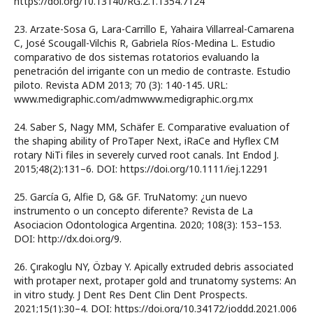
https://doi.org/10.13140/RG.2.1.1354.7124
23. Arzate-Sosa G, Lara-Carrillo E, Yahaira Villarreal-Camarena
C, José Scougall-Vilchis R, Gabriela Ríos-Medina L. Estudio
comparativo de dos sistemas rotatorios evaluando la
penetración del irrigante con un medio de contraste. Estudio
piloto. Revista ADM 2013; 70 (3): 140-145. URL:
www.medigraphic.com/admwww.medigraphic.org.mx
24. Saber S, Nagy MM, Schäfer E. Comparative evaluation of
the shaping ability of ProTaper Next, iRaCe and Hyflex CM
rotary NiTi files in severely curved root canals. Int Endod J.
2015;48(2):131–6. DOI: https://doi.org/10.1111/iej.12291
25. García G, Alfie D, G& GF. TruNatomy: ¿un nuevo
instrumento o un concepto diferente? Revista de La
Asociacion Odontologica Argentina. 2020; 108(3): 153–153.
DOI: http://dx.doi.org/9.
26. Çırakoglu NY, Özbay Y. Apically extruded debris associated
with protaper next, protaper gold and trunatomy systems: An
in vitro study. J Dent Res Dent Clin Dent Prospects.
2021;15(1):30–4. DOI: https://doi.org/10.34172/joddd.2021.006