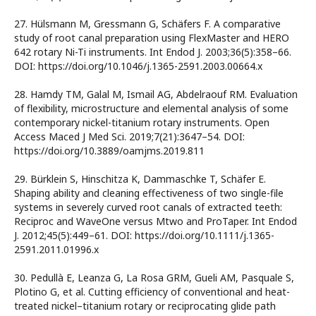
27. Hülsmann M, Gressmann G, Schäfers F. A comparative
study of root canal preparation using FlexMaster and HERO
642 rotary Ni-Ti instruments. Int Endod J. 2003;36(5):358–66.
DOI: https://doi.org/10.1046/j.1365-2591.2003.00664.x
28. Hamdy TM, Galal M, Ismail AG, Abdelraouf RM. Evaluation
of flexibility, microstructure and elemental analysis of some
contemporary nickel-titanium rotary instruments. Open
Access Maced J Med Sci. 2019;7(21):3647–54. DOI:
https://doi.org/10.3889/oamjms.2019.811
29. Bürklein S, Hinschitza K, Dammaschke T, Schäfer E.
Shaping ability and cleaning effectiveness of two single-file
systems in severely curved root canals of extracted teeth:
Reciproc and WaveOne versus Mtwo and ProTaper. Int Endod
J. 2012;45(5):449–61. DOI: https://doi.org/10.1111/j.1365-
2591.2011.01996.x
30. Pedullà E, Leanza G, La Rosa GRM, Gueli AM, Pasquale S,
Plotino G, et al. Cutting efficiency of conventional and heat-
treated nickel–titanium rotary or reciprocating glide path