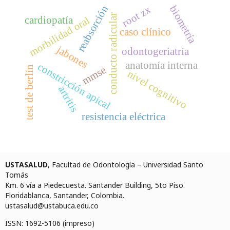
reabsorción
biometría
root zx
conducto radicular
cardiopatía
morbilidad oral
caso clínico
jabones
odontogeriatría
anatomía interna
constricción apical
test de berlín
mmse
nivel cognitivo
artritis
resistencia eléctrica
USTASALUD
, Facultad de Odontología – Universidad Santo
Tomás
Km. 6 vía a Piedecuesta. Santander Building, 5to Piso.
Floridablanca, Santander, Colombia.
ustasalud@ustabuca.edu.co
ISSN: 1692-5106 (impreso)