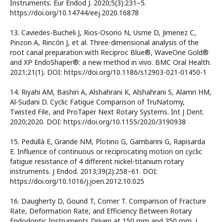
Instruments. Eur Endod J. 2020;5(3):231–5.
https://doi.org/10.14744/eej.2020.16878
13. Caviedes-Bucheli J, Rios-Osorio N, Usme D, Jimenez C,
Pinzon A, Rincón J, et al. Three-dimensional analysis of the
root canal preparation with Reciproc Blue®, WaveOne Gold®
and XP EndoShaper®: a new method in vivo. BMC Oral Health.
2021;21(1). DOI: https://doi.org/10.1186/s12903-021-01450-1
14. Riyahi AM, Bashiri A, Alshahrani K, Alshahrani S, Alamri HM,
Al-Sudani D. Cyclic Fatigue Comparison of TruNatomy,
Twisted File, and ProTaper Next Rotary Systems. Int J Dent.
2020;2020. DOI: https://doi.org/10.1155/2020/3190938
15. Pedullà E, Grande NM, Plotino G, Gambarini G, Rapisarda
E. Influence of continuous or reciprocating motion on cyclic
fatigue resistance of 4 different nickel-titanium rotary
instruments. J Endod. 2013;39(2):258–61. DOI:
https://doi.org/10.1016/j.joen.2012.10.025
16. Daugherty D, Gound T, Comer T. Comparison of Fracture
Rate, Deformation Rate, and Efficiency Between Rotary
Endodontic Instruments Driven at 150 rpm and 350 rpm. J