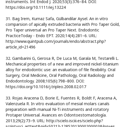
instruments. Int Endod J. 2020;53(3):376–84. DOI:
https://doi.org/10.1111/iej.13224
31. Bag Irem, Kurnaz Safa, Gülbandilar Aysel. An in vitro
comparsion of apically extruded bacteria with Pro Taper Gold,
Pro Taper universal an Pro Taper Next. Endodontic
PracticeToday - Endo EPT. 2020;14(4):281–6. URL:
http://www.quintpub.com/journals/endo/abstract.php?
article_id=21496
32. Gambarini G, Gerosa R, De Luca M, Garala M, Testarelli L.
Mechanical properties of a new and improved nickel-titanium
alloy for endodontic use: an evaluation of file flexibility. Oral
Surgery, Oral Medicine, Oral Pathology, Oral Radiology and
Endodontology. 2008;105(6):798–800. DOI:
https://doi.org/10.1016/j.tripleo.2008.02.017
33. Rojas Aracena D, Borie E, Fuentes R, Boldt F, Aracena A,
Valenzuela R. In vitro evaluation of mesial molars canals
preparation with manual Ni-Ti instruments and rotatory
Protaper Universal. Avances en Odontoestomatología.
2013;29(2):73–9. URL: http://scielo.isciii.es/scielo.php?
script=sci_arttext&pid=S0213-12852013000200003&lng=es.