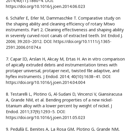
2014;40(11):1860–4. DOI:
https://doi.org/10.1016/j.joen.2014.06.023
6. Schäfer E, Erler M, Dammaschke T. Comparative study on
the shaping ability and cleaning efficiency of rotary Mtwo
instruments. Part 2. Cleaning effectiveness and shaping ability
in severely curved root canals of extracted teeth. Int Endod J.
2006; 39:203–2012. DOI: https://doi.org/10.1111/j.1365-
2591.2006.01074.x
7. Capar ID, Arslan H, Akcay M, Ertas H. An in vitro comparison
of apically extruded debris and instrumentation times with
protaper universal, protaper next, twisted file adaptive, and
hyflex instruments. J Endod. 2014; 40(10):1638–41. DOI:
https://doi.org/10.1016/j.joen.2014.04.004
8. Testarelli L, Plotino G, Al-Sudani D, Vincenzi V, Giansiracusa
A, Grande NM, et al. Bending properties of a new nickel-
titanium alloy with a lower percent by weight of nickel. J
Endod. 2011;37(9):1293–5. DOI:
https://doi.org/10.1016/j.joen.2011.05.023
9. Pedullà E, Benites A, La Rosa GM, Plotino G, Grande NM,