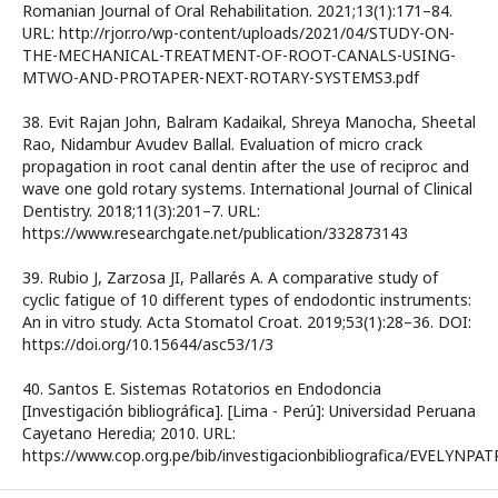
Romanian Journal of Oral Rehabilitation. 2021;13(1):171–84.
URL: http://rjor.ro/wp-content/uploads/2021/04/STUDY-ON-
THE-MECHANICAL-TREATMENT-OF-ROOT-CANALS-USING-
MTWO-AND-PROTAPER-NEXT-ROTARY-SYSTEMS3.pdf
38. Evit Rajan John, Balram Kadaikal, Shreya Manocha, Sheetal
Rao, Nidambur Avudev Ballal. Evaluation of micro crack
propagation in root canal dentin after the use of reciproc and
wave one gold rotary systems. International Journal of Clinical
Dentistry. 2018;11(3):201–7. URL:
https://www.researchgate.net/publication/332873143
39. Rubio J, Zarzosa JI, Pallarés A. A comparative study of
cyclic fatigue of 10 different types of endodontic instruments:
An in vitro study. Acta Stomatol Croat. 2019;53(1):28–36. DOI:
https://doi.org/10.15644/asc53/1/3
40. Santos E. Sistemas Rotatorios en Endodoncia
[Investigación bibliográfica]. [Lima - Perú]: Universidad Peruana
Cayetano Heredia; 2010. URL:
https://www.cop.org.pe/bib/investigacionbibliografica/EVELYNP