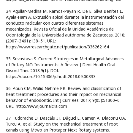
34. Aguilar-Medina M, Ramos-Payan R, De E, Silva Benítez L,
Ayala-Ham A. Extrusión apical durante la instrumentación del
conducto radicular con cuatro diferentes sistemas
mecanizados. Revista Oficial de la Unidad Académica de
Odontología de la Universidad autónoma de Zacatecas. 2018;
(2007–3461):138–51. URL:
https://www.researchgate.net/publication/336262164
35. Srivastava S. Current Strategies in Metallurgical Advances
of Rotary NiTi Instruments: A Review. J Dent Health Oral
Disord Ther. 2018;9(1). DOI:
https://doi.org/10.15406/jdhodt.2018.09.00333
36. Aoun CM, Walid Nehme PB. Review and classification of
heat treatment procedures and their impact on mechanical
behavior of endodontic. Int J Curr Res. 2017; 9(05):51300–6.
URL: http://www.journalcra.com
37. Tudorache D, Dascălu IT, Dăguci L, Camen A, Diaconu OA,
Turcu A, et al. Study on the mechanical treatment of root
canals using Mtwo an Protaper Next Rotary systems.