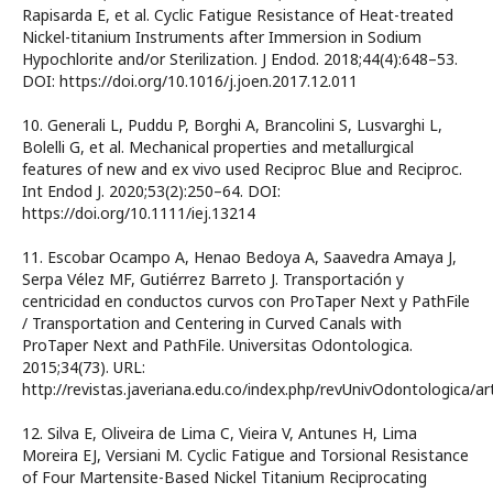
Rapisarda E, et al. Cyclic Fatigue Resistance of Heat-treated
Nickel-titanium Instruments after Immersion in Sodium
Hypochlorite and/or Sterilization. J Endod. 2018;44(4):648–53.
DOI: https://doi.org/10.1016/j.joen.2017.12.011
10. Generali L, Puddu P, Borghi A, Brancolini S, Lusvarghi L,
Bolelli G, et al. Mechanical properties and metallurgical
features of new and ex vivo used Reciproc Blue and Reciproc.
Int Endod J. 2020;53(2):250–64. DOI:
https://doi.org/10.1111/iej.13214
11. Escobar Ocampo A, Henao Bedoya A, Saavedra Amaya J,
Serpa Vélez MF, Gutiérrez Barreto J. Transportación y
centricidad en conductos curvos con ProTaper Next y PathFile
/ Transportation and Centering in Curved Canals with
ProTaper Next and PathFile. Universitas Odontologica.
2015;34(73). URL:
http://revistas.javeriana.edu.co/index.php/revUnivOdontologica/ar
12. Silva E, Oliveira de Lima C, Vieira V, Antunes H, Lima
Moreira EJ, Versiani M. Cyclic Fatigue and Torsional Resistance
of Four Martensite-Based Nickel Titanium Reciprocating