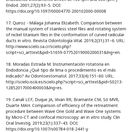
Endod. 2001;27(2):93–5. DOI:
https://doi.org/10.1097/00004770-200102000-00008
17. Quiroz - Málaga Johanna Elizabeth. Comparison between
the manual system of stainless steel files and rotating system
of nickel titanium files in the conformation of curved radicular
ducts in vitro. Revista Odontología Vital. 2019;2(31):31–6. URL:
http://www.scielo.sa.cr/scielo.php?
script=sci_arttext&pid=S1659-07752019000200031&lng=en.
18. Moradas Estrada M. Instrumentación rotatoria en
Endodoncia ¿Qué tipo de lima o procedimiento es el más
indicado? Av Odontoestomatol. 2017;33(4):151–60. URL:
http://scielo.isciii.es/scielo.php?script=sci_arttext&pid=S0213-
12852017000400003&lng=es.
19. Canali LCF, Duque JA, Vivan RR, Bramante CM, Só MVR,
Duarte MAH. Comparison of efficiency of the retreatment
procedure between Wave One Gold and Wave One systems
by Micro-CT and confocal microscopy: an in vitro study. Clin
Oral Investig. 2019;23(1):337–43. DOI:
https://doi.org/10.1007/s00784-018-2441-y