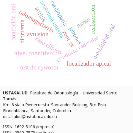
cardiopatía
anatomía interna
condición oral
reabsorción
artritis
odontogeriatría
mmse
biometría
morbilidad oral
jabones
root zx
avulsión
conducto radicular
caso clínico
nivel cognitivo
localizador apical
test de epworth
USTASALUD
, Facultad de Odontología – Universidad Santo
Tomás
Km. 6 vía a Piedecuesta. Santander Building, 5to Piso.
Floridablanca, Santander, Colombia.
ustasalud@ustabuca.edu.co
ISSN: 1692-5106 (impreso)
ISSN: 2590-7875 (en línea)