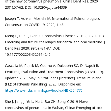
of the new coronavirus pneumonia. Chin J Dent Res. 2020;
23(1):57-62. DOI: 10.3290/j.cjdr.a44339
Joseph T, Ashkan Moslehi M. International Pulmonologist’s
Consensus on COVID-19. 2020; 1-43.
Meng L, Hua F, Bian Z. Coronavirus Disease 2019 (COVID-19):
Emerging and future challenges for dental and oral medicine. J
Dent Res 2020; 99(5):481-87. DOI:
10.1177/0022034520914246
Cascella M, Rajnik M, Cuomo A, Dulebohn SC, Di Napoli R.
Features, Evaluation and Treatment Coronavirus (COVID-19).
Updated 2020 May In: StatPearls [Internet]. Treasure Island
(FL): StatPearls Publishing; 2020. Disponible en:
https://www.ncbi.nlm.nih.gov/books/NBK554776
She J, Jiang J, Ye L, Hu L, Bai CH, Song Y. 2019 Novel
coronavirus of pneumonia in Wuhan, China: Emerging attack