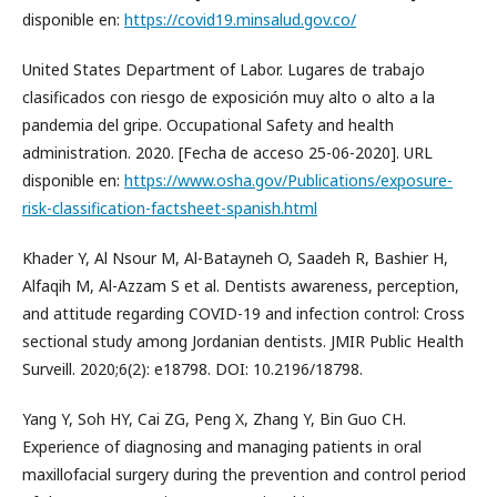
disponible en:
https://covid19.minsalud.gov.co/
United States Department of Labor. Lugares de trabajo
clasificados con riesgo de exposición muy alto o alto a la
pandemia del gripe. Occupational Safety and health
administration. 2020. [Fecha de acceso 25-06-2020]. URL
disponible en:
https://www.osha.gov/Publications/exposure-
risk-classification-factsheet-spanish.html
Khader Y, Al Nsour M, Al-Batayneh O, Saadeh R, Bashier H,
Alfaqih M, Al-Azzam S et al. Dentists awareness, perception,
and attitude regarding COVID-19 and infection control: Cross
sectional study among Jordanian dentists. JMIR Public Health
Surveill. 2020;6(2): e18798. DOI: 10.2196/18798.
Yang Y, Soh HY, Cai ZG, Peng X, Zhang Y, Bin Guo CH.
Experience of diagnosing and managing patients in oral
maxillofacial surgery during the prevention and control period