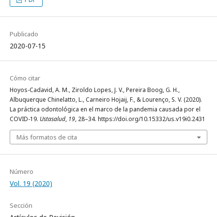
Publicado
2020-07-15
Cómo citar
Hoyos-Cadavid, A. M., Ziroldo Lopes, J. V., Pereira Boog, G. H.,
Albuquerque Chinelatto, L., Carneiro Hojaij, F., & Lourenço, S. V. (2020).
La práctica odontológica en el marco de la pandemia causada por el
COVID-19.
Ustasalud
,
19
, 28–34. https://doi.org/10.15332/us.v19i0.2431
Más formatos de cita
Número
Vol. 19 (2020)
Sección