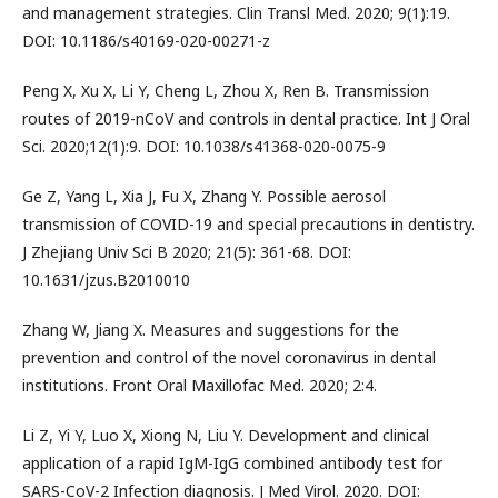
and management strategies. Clin Transl Med. 2020; 9(1):19.
DOI: 10.1186/s40169-020-00271-z
Peng X, Xu X, Li Y, Cheng L, Zhou X, Ren B. Transmission
routes of 2019-nCoV and controls in dental practice. Int J Oral
Sci. 2020;12(1):9. DOI: 10.1038/s41368-020-0075-9
Ge Z, Yang L, Xia J, Fu X, Zhang Y. Possible aerosol
transmission of COVID-19 and special precautions in dentistry.
J Zhejiang Univ Sci B 2020; 21(5): 361-68. DOI:
10.1631/jzus.B2010010
Zhang W, Jiang X. Measures and suggestions for the
prevention and control of the novel coronavirus in dental
institutions. Front Oral Maxillofac Med. 2020; 2:4.
Li Z, Yi Y, Luo X, Xiong N, Liu Y. Development and clinical
application of a rapid IgM-IgG combined antibody test for
SARS-CoV-2 Infection diagnosis. J Med Virol. 2020. DOI: