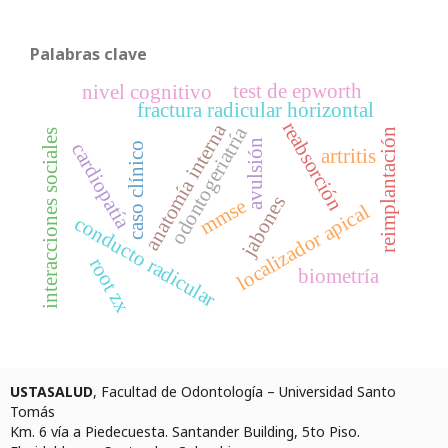
Palabras clave
test de epworth
nivel cognitivo
fractura radicular horizontal
reabsorción
anatomía interna
odontogeriatría
reimplantación
interacciones sociales
avulsión
cardiopatía
caso clínico
artritis
jabones
mmse
localizador apical
conducto radicular
root zx
biometría
USTASALUD
, Facultad de Odontología – Universidad Santo
Tomás
Km. 6 vía a Piedecuesta. Santander Building, 5to Piso.