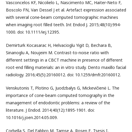
Vasconcelos KF, Nicolielo L, Nascimento MC, Haiter‐Neto F,
Boscolo FN, Van Dessel J et al. Artefact expression associated
with several cone‐beam computed tomographic machines
when imaging root filled teeth. Int Endod J. 2015;48(10):994-
1000. doi: 10.1111/iej.12395.
Demirturk Kocasarac H, Helvacioglu Yigit D, Bechara B,
Sinanoglu A, Noujeim M. Contrast-to-noise ratio with
different settings in a CBCT machine in presence of different
root-end filling materials: an in vitro study. Dento maxillo facial
radiology. 2016;45(5):20160012. doi: 10.1259/dmfr.20160012.
Venskutonis T, Plotino G, Juodzbalys G, Mickevičienė L. The
importance of cone-beam computed tomography in the
management of endodontic problems: a review of the
literature. J Endod. 2014;40(12):1895-1901. doi:
10.1016/j.joen.2014.05.009.
Corbella S, Del Fabbro M, Tamse A, Rosen E, Tsesis I,