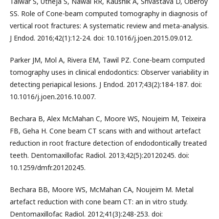
Talwar S, Utneja S, Nawal RR, Kaushik A, Srivastava D, Oberoy
SS. Role of Cone-beam computed tomography in diagnosis of
vertical root fractures: A systematic review and meta-analysis.
J Endod. 2016;42(1):12-24. doi: 10.1016/j.joen.2015.09.012.
Parker JM, Mol A, Rivera EM, Tawil PZ. Cone-beam computed
tomography uses in clinical endodontics: Observer variability in
detecting periapical lesions. J Endod. 2017;43(2):184-187. doi:
10.1016/j.joen.2016.10.007.
Bechara B, Alex McMahan C, Moore WS, Noujeim M, Teixeira
FB, Geha H. Cone beam CT scans with and without artefact
reduction in root fracture detection of endodontically treated
teeth. Dentomaxillofac Radiol. 2013;42(5):20120245. doi:
10.1259/dmfr.20120245.
Bechara BB, Moore WS, McMahan CA, Noujeim M. Metal
artefact reduction with cone beam CT: an in vitro study.
Dentomaxillofac Radiol. 2012;41(3):248-253. doi: