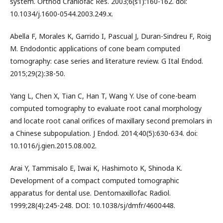
system. Orthod Craniofac Res. 2003;6(s1):160-162. doi:
10.1034/j.1600-0544.2003.249.x.
Abella F, Morales K, Garrido I, Pascual J, Duran-Sindreu F, Roig
M. Endodontic applications of cone beam computed
tomography: case series and literature review. G Ital Endod.
2015;29(2):38-50.
Yang L, Chen X, Tian C, Han T, Wang Y. Use of cone-beam
computed tomography to evaluate root canal morphology
and locate root canal orifices of maxillary second premolars in
a Chinese subpopulation. J Endod. 2014;40(5):630-634. doi:
10.1016/j.gien.2015.08.002.
Arai Y, Tammisalo E, Iwai K, Hashimoto K, Shinoda K.
Development of a compact computed tomographic
apparatus for dental use. Dentomaxillofac Radiol.
1999;28(4):245-248. DOI: 10.1038/sj/dmfr/4600448.