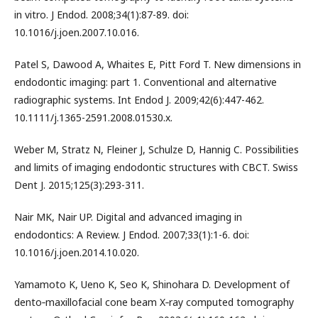
in vitro. J Endod. 2008;34(1):87-89. doi:
10.1016/j.joen.2007.10.016.
Patel S, Dawood A, Whaites E, Pitt Ford T. New dimensions in
endodontic imaging: part 1. Conventional and alternative
radiographic systems. Int Endod J. 2009;42(6):447-462.
10.1111/j.1365-2591.2008.01530.x.
Weber M, Stratz N, Fleiner J, Schulze D, Hannig C. Possibilities
and limits of imaging endodontic structures with CBCT. Swiss
Dent J. 2015;125(3):293-311.
Nair MK, Nair UP. Digital and advanced imaging in
endodontics: A Review. J Endod. 2007;33(1):1-6. doi:
10.1016/j.joen.2014.10.020.
Yamamoto K, Ueno K, Seo K, Shinohara D. Development of
dento‐maxillofacial cone beam X‐ray computed tomography