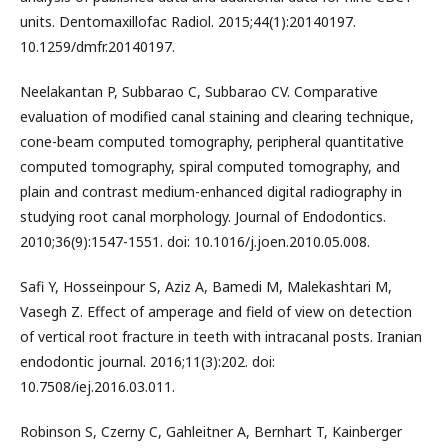
units. Dentomaxillofac Radiol. 2015;44(1):20140197.
10.1259/dmfr.20140197.
Neelakantan P, Subbarao C, Subbarao CV. Comparative
evaluation of modified canal staining and clearing technique,
cone-beam computed tomography, peripheral quantitative
computed tomography, spiral computed tomography, and
plain and contrast medium-enhanced digital radiography in
studying root canal morphology. Journal of Endodontics.
2010;36(9):1547-1551. doi: 10.1016/j.joen.2010.05.008.
Safi Y, Hosseinpour S, Aziz A, Bamedi M, Malekashtari M,
Vasegh Z. Effect of amperage and field of view on detection
of vertical root fracture in teeth with intracanal posts. Iranian
endodontic journal. 2016;11(3):202. doi:
10.7508/iej.2016.03.011.
Robinson S, Czerny C, Gahleitner A, Bernhart T, Kainberger