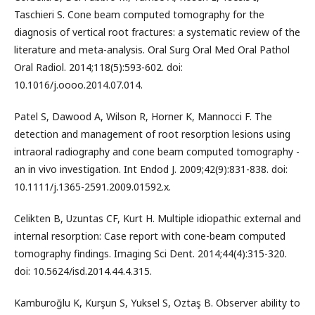
Taschieri S. Cone beam computed tomography for the
diagnosis of vertical root fractures: a systematic review of the
literature and meta-analysis. Oral Surg Oral Med Oral Pathol
Oral Radiol. 2014;118(5):593-602. doi:
10.1016/j.oooo.2014.07.014.
Patel S, Dawood A, Wilson R, Horner K, Mannocci F. The
detection and management of root resorption lesions using
intraoral radiography and cone beam computed tomography -
an in vivo investigation. Int Endod J. 2009;42(9):831-838. doi:
10.1111/j.1365-2591.2009.01592.x.
Celikten B, Uzuntas CF, Kurt H. Multiple idiopathic external and
internal resorption: Case report with cone-beam computed
tomography findings. Imaging Sci Dent. 2014;44(4):315-320.
doi: 10.5624/isd.2014.44.4.315.
Kamburoğlu K, Kurşun S, Yuksel S, Oztaş B. Observer ability to