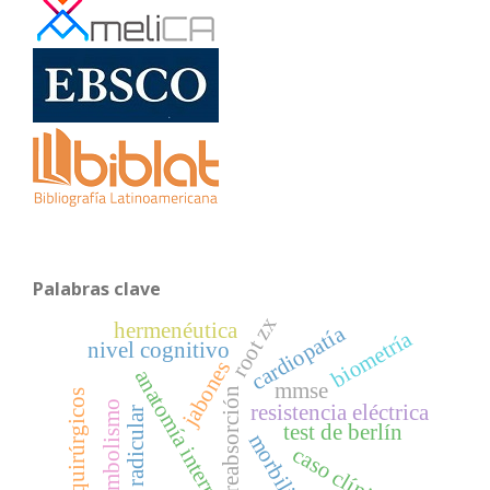
Palabras clave
root zx
hermenéutica
cardiopatía
biometría
nivel cognitivo
jabones
anatomía interna
mmse
reabsorción
colgajos quirúrgicos
tromboembolismo
resistencia eléctrica
test de berlín
caso clínico