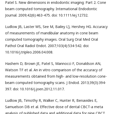
Patel S. New dimensions in endodontic imaging: Part 2. Cone
beam computed tomography. International Endodontic
Journal. 2009;42(6):463-475. doi: 10.1111/iej.12732.
Ludlow JB, Laster WS, See M, Bailey L’J, Hershey HG. Accuracy
of measurements of mandibular anatomy in cone beam
computed tomography images. Oral Surg Oral Med Oral
Pathol Oral Radiol Endot. 2007;103(4):534-542. doi:
10.1016/j.tripleo.2006.04.008.
Hashem D, Brown JE, Patel S, Mannocci F, Donaldson AN,
Watson TF et al. An in vitro comparison of the accuracy of
measurements obtained from high- and low-resolution cone-
beam computed tomography scans. J Endod. 2013;39(3):394-
397. doi: 10.1016/j.joen.2012.11.017.
Ludlow JB, Timothy R, Walker C, Hunter R, Benavides E,
Samuelson DB et al. Effective dose of dental CBCT-a meta
analysis of published data and additional data for nine CBCT