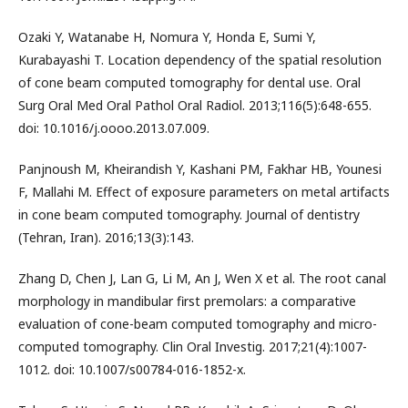
Ozaki Y, Watanabe H, Nomura Y, Honda E, Sumi Y,
Kurabayashi T. Location dependency of the spatial resolution
of cone beam computed tomography for dental use. Oral
Surg Oral Med Oral Pathol Oral Radiol. 2013;116(5):648-655.
doi: 10.1016/j.oooo.2013.07.009.
Panjnoush M, Kheirandish Y, Kashani PM, Fakhar HB, Younesi
F, Mallahi M. Effect of exposure parameters on metal artifacts
in cone beam computed tomography. Journal of dentistry
(Tehran, Iran). 2016;13(3):143.
Zhang D, Chen J, Lan G, Li M, An J, Wen X et al. The root canal
morphology in mandibular first premolars: a comparative
evaluation of cone-beam computed tomography and micro-
computed tomography. Clin Oral Investig. 2017;21(4):1007-
1012. doi: 10.1007/s00784-016-1852-x.