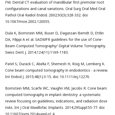
FM. Dental CT evaluation of mandibular first premolar root
configurations and canal variations. Oral Surg Oral Med Oral
Pathol Oral Radiol Endod. 2002;93(3):328-332. doi:
10.1067/moe.2002.120055.
Dula K, Bornstein MM, Buser D, Dagassan-Berndt D, Ettlin
DA, Filippi A et al. SADMFR guidelines for the use of Cone-
Beam Computed Tomography/ Digital Volume Tomography.
Swiss Dent J. 2014;124(11):1169-1183.
Patel S, Durack C, Abella F, Shemesh H, Roig M, Lemberg K.
Cone beam computed tomography in endodontics - a review.
Int Endod J. 2015;48(1):3-15. doi: 10.1111/iej.12270.
Bornstein MM, Scarfe WC, Vaughn VM, Jacobs R. Cone beam
computed tomography in implant dentistry: a systematic
review focusing on guidelines, indications, and radiation dose
risks. Int J Oral Maxillofac Implants. 2014;29Suppl:55-77. doi:
10.11607/jomi.2014suppl.g1.4.