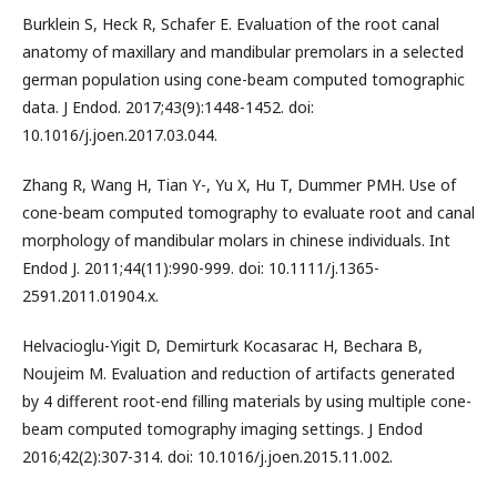
Burklein S, Heck R, Schafer E. Evaluation of the root canal
anatomy of maxillary and mandibular premolars in a selected
german population using cone-beam computed tomographic
data. J Endod. 2017;43(9):1448-1452. doi:
10.1016/j.joen.2017.03.044.
Zhang R, Wang H, Tian Y-, Yu X, Hu T, Dummer PMH. Use of
cone-beam computed tomography to evaluate root and canal
morphology of mandibular molars in chinese individuals. Int
Endod J. 2011;44(11):990-999. doi: 10.1111/j.1365-
2591.2011.01904.x.
Helvacioglu-Yigit D, Demirturk Kocasarac H, Bechara B,
Noujeim M. Evaluation and reduction of artifacts generated
by 4 different root-end filling materials by using multiple cone-
beam computed tomography imaging settings. J Endod
2016;42(2):307-314. doi: 10.1016/j.joen.2015.11.002.