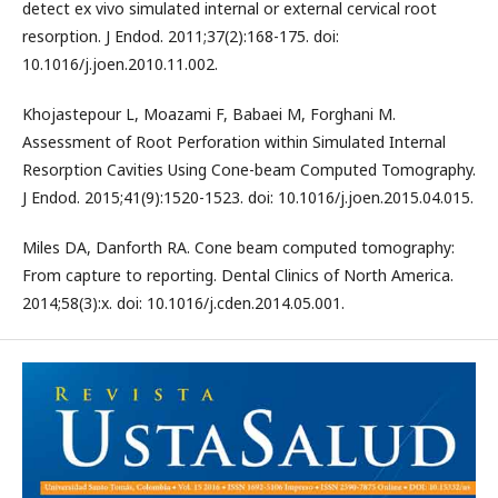
detect ex vivo simulated internal or external cervical root
resorption. J Endod. 2011;37(2):168-175. doi:
10.1016/j.joen.2010.11.002.
Khojastepour L, Moazami F, Babaei M, Forghani M.
Assessment of Root Perforation within Simulated Internal
Resorption Cavities Using Cone-beam Computed Tomography.
J Endod. 2015;41(9):1520-1523. doi: 10.1016/j.joen.2015.04.015.
Miles DA, Danforth RA. Cone beam computed tomography:
From capture to reporting. Dental Clinics of North America.
2014;58(3):x. doi: 10.1016/j.cden.2014.05.001.