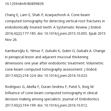
10.1259/dmfr/80899839.
Chang E, Lam E, Shah P, Azarpazhooh A. Cone-beam
computed tomography for detecting vertical root fractures in
endodontically treated teeth: A Systematic Review. J Endod.
2016;42(2):177-185. doi: 10.1016/j.joen.2015.10.005. Epub 2015
Nov 26.
Kamburoğlu K, Yılmaz F, Gulsahi K, Gulen O, Gulsahi A. Change
in periapical lesion and adjacent mucosal thickening
dimensions one year after endodontic treatment: Volumetric
cone-beam computed tomography assessment. J Endod.
2017;43(2):218-224. doi: 10.1016/j.joen.2016.10.023.
Rodríguez G, Abella F, Duran-Sindreu F, Patel S, Roig M.
Influence of cone-beam computed tomography in clinical
decision making among specialists. Journal of Endodontics.
2017;43(2):194-199. doi: 10.1016/j.joen.2016.10.012.