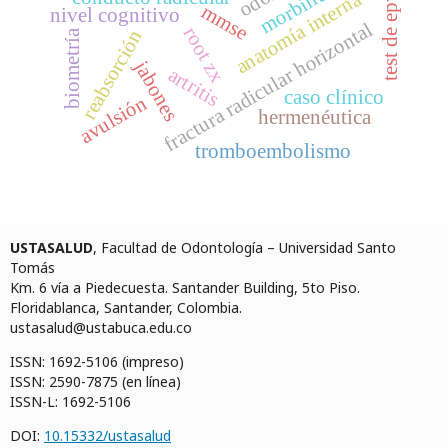
test de epworth
anatomía interna
mmse
nivel cognitivo
fractura radicular horizontal
root zx
reabsorción
biometría
jabones
artritis
caso clínico
avulsión
hermenéutica
tromboembolismo
USTASALUD
, Facultad de Odontología – Universidad Santo
Tomás
Km. 6 vía a Piedecuesta. Santander Building, 5to Piso.
Floridablanca, Santander, Colombia.
ustasalud@ustabuca.edu.co
ISSN: 1692-5106 (impreso)
ISSN: 2590-7875 (en línea)
ISSN-L: 1692-5106
DOI:
10.15332/ustasalud