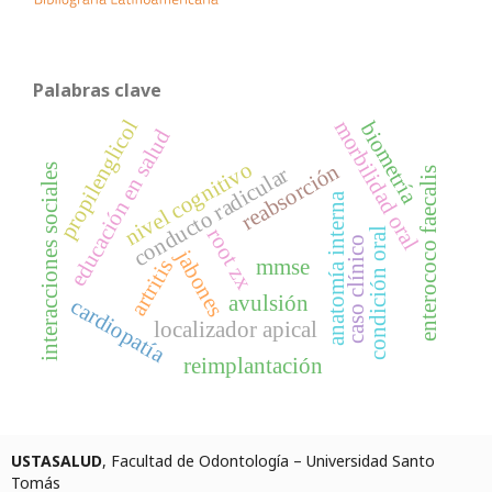
Palabras clave
propilenglicol
morbilidad oral
biometría
educación en salud
nivel cognitivo
reabsorción
interacciones sociales
conducto radicular
enterococo faecalis
anatomía interna
root zx
condición oral
caso clínico
jabones
mmse
artritis
avulsión
cardiopatía
localizador apical
reimplantación
USTASALUD
, Facultad de Odontología – Universidad Santo
Tomás