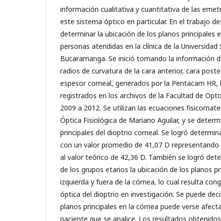
información cualitativa y cuantitativa de las eme
este sistema óptico en particular. En el trabajo d
determinar la ubicación de los planos principales 
personas atendidas en la clínica de la Universid
Bucaramanga. Se inició tomando la información d
radios de curvatura de la cara anterior, cara poster
espesor corneal, generados por la Pentacam HR, 
registrados en los archivos de la Facultad de Opt
2009 a 2012. Se utilizan las ecuaciones fisicomat
Óptica Fisiológica de Mariano Aguilar, y se deter
principales del dioptrio corneal. Se logró determin
con un valor promedio de 41,07 D representando 
al valor teórico de 42,36 D. También se logró de
de los grupos etarios la ubicación de los planos pr
izquierda y fuera de la córnea, lo cual resulta cong
óptica del dioptrio en investigación. Se puede deci
planos principales en la córnea puede verse afect
paciente que se analice. Los resultados obtenidos p