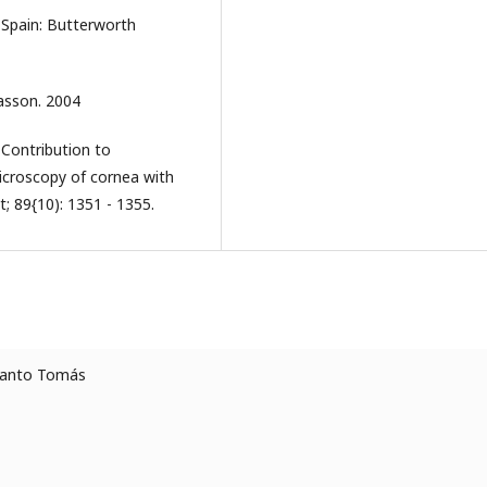
 Spain: Butterworth
asson. 2004
 Contribution to
icroscopy of cornea with
; 89{10): 1351 - 1355.
 Santo Tomás