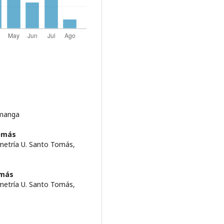
amanga
omás
metría U. Santo Tomás,
omás
metría U. Santo Tomás,