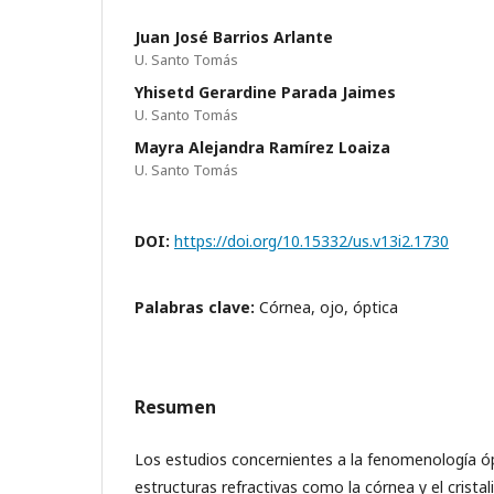
Juan José Barrios Arlante
U. Santo Tomás
Yhisetd Gerardine Parada Jaimes
U. Santo Tomás
Mayra Alejandra Ramírez Loaiza
U. Santo Tomás
DOI:
https://doi.org/10.15332/us.v13i2.1730
Palabras clave:
Córnea, ojo, óptica
Resumen
Los estudios concernientes a la fenomenología óp
estructuras refractivas como la córnea y el crista