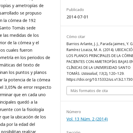
tropías y ametropías de
Publicado
esarrollado se propuso
2014-07-01
en la córnea de 192
ad Santo Tomás sede
e las medidas de los
Cómo citar
ior de la córnea y el
Barrios Arlante, J. J., Parada Jaimes, Y. G
los cuales fueron
Ramírez Loaiza, M. A. (2014). UBICACI
LOS PLANOS PRINCIPALES DE LA CÓRN
ometría en los periodos de
PACIENTES CON AMETROPÍAS BAJAS EN
emáticas del texto de
CLÍNICAS DE LA UNIVERSIDAD SANTO
minan los puntos y planos
TOMÁS.
Ustasalud
,
13
(2), 120–129.
ar la potencia de la córnea
https://doi.org/10.15332/us.v13i2.1730
el 3,05% de error respecto
Más formatos de cita
terminar que en cada uno
incipales quedó a la
ruente con la fisiología
Número
r que la ubicación de los
Vol. 13 Núm. 2 (2014)
ada por la edad del
osibilitan realizar
Sección