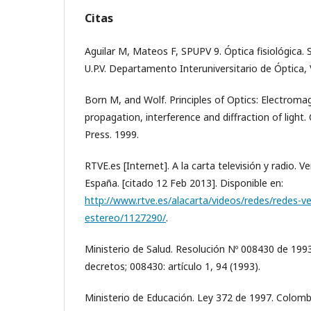
Citas
Aguilar M, Mateos F, SPUPV 9. Óptica fisiológica. 
U.P.V. Departamento Interuniversitario de Óptica, 
Born M, and Wolf. Principles of Optics: Electroma
propagation, interference and diffraction of light.
Press. 1999.
RTVE.es [Internet]. A la carta televisión y radio. 
España. [citado 12 Feb 2013]. Disponible en:
http://www.rtve.es/alacarta/videos/redes/redes-
estereo/1127290/
.
Ministerio de Salud. Resolución Nº 008430 de 1993
decretos; 008430: artículo 1, 94 (1993).
Ministerio de Educación. Ley 372 de 1997. Colombi