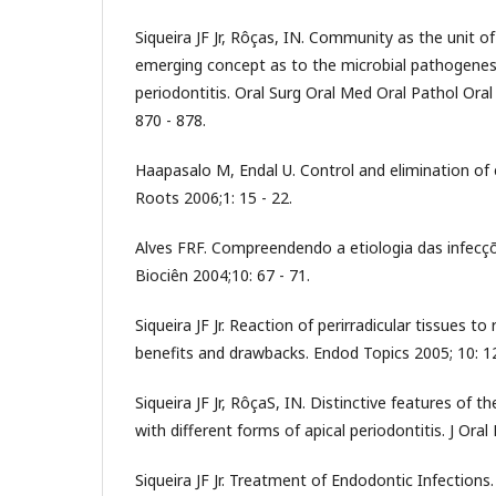
Siqueira JF Jr, Rôças, IN. Community as the unit o
emerging concept as to the microbial pathogenesi
periodontitis. Oral Surg Oral Med Oral Pathol Ora
870 - 878.
Haapasalo M, Endal U. Control and elimination of 
Roots 2006;1: 15 - 22.
Alves FRF. Compreendendo a etiologia das infecç
Biociên 2004;10: 67 - 71.
Siqueira JF Jr. Reaction of perirradicular tissues t
benefits and drawbacks. Endod Topics 2005; 10: 1
Siqueira JF Jr, RôçaS, IN. Distinctive features of 
with different forms of apical periodontitis. J Oral
Siqueira JF Jr. Treatment of Endodontic Infection