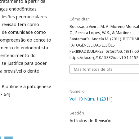
tratamento a partir da
nças endodônticas.
lesões perirradiculares
Cómo citar
de revisão tem como
Boussada Vieira, M. V., Moreno Monsalv
ito de comunidade como
O., Pereira Lopes, W. S., & Martínez
Santamaría, Ángela M. (2011). BIOFILME
 compreensão do conceito
PATOGÊNESE DAS LESÕES
amento do endodontista
PERIRRADICULARES.
Ustasalud
,
10
(1), 6
o entendimento do
https://doi.org/10.15332/us.v10i1.1152
 se justifica para poder
Más formatos de cita
 previsível o dente
 Biofilme e a patogênese
Número
 - 64]
Vol. 10 Núm. 1 (2011)
Sección
Artículos de Revisión