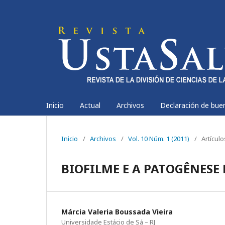
Inicio
Actual
Archivos
Declaración de bue
Inicio
/
Archivos
/
Vol. 10 Núm. 1 (2011)
/
Artícul
BIOFILME E A PATOGÊNESE
Márcia Valeria Boussada Vieira
Universidade Estácio de Sá – RJ