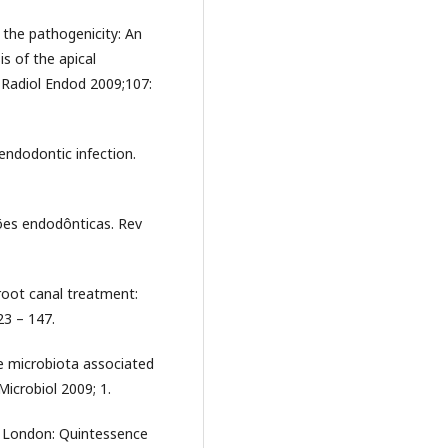
f the pathogenicity: An
s of the apical
l Radiol Endod 2009;107:
endodontic infection.
ões endodônticas. Rev
o root canal treatment:
23 – 147.
the microbiota associated
 Microbiol 2009; 1.
s. London: Quintessence