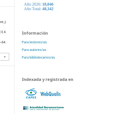
e, J.
 E A
Información
Para lectores/as
0–64.
Para autores/as
Para bibliotecarios/as
Indexada y registrada en