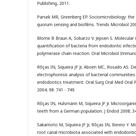
Publishing, 2011.
Parsek MR, Greenberg EP. Sociomicrobiology: th
quorum sensing and biofilms. Trends Microbiol 2005
Blome B Braun A, Sobarzo V. Jepsen S. Molecular i
quantification of bacteria from endodontic infecti
polymerase chain reaction. Oral Microbiol Immunol
Rôças IN, Siqueira JF Jr, Aboim MC, Rosado AS. De
electrophoresis analysis of bacterial communities 
endodontics treatment. Oral Surg Oral Med Oral P
2004; 98: 741 - 749.
Rôças IN, Hulsmann M, Siqueira JF Jr. Microorgani
teeth from a German population. J Endod 2008; 34
Sakamoto M, Siqueira JF Jr, Rôças IN, Benno Y. Mo
root canal microbiota associated with endodontic 