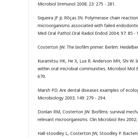
Microbiol Immunol 2008; 23: 275 - 281.
Siqueira JF Jr, Rôças IN. Polymerase chain reactio
microorganisms associated with failed endodontic
Med Oral Pathol Oral Radiol Endod 2004; 97: 85 - 
Costerton JW. The biofilm primer. Berlim: Heidelber
Kuramitsu HK, He X, Lux R. Anderson MH, Shi W. I
within oral microbial communities. Microbiol Mol B
670.
Marsh PD. Are dental diseases examples of ecolo
Microbiology 2003; 149: 279 - 294.
Donlan RM, Costerton JW. Biofilms: survival mechan
relevant microorganisms. Clin Microbiol Rev 2002; 
Hall-stoodley L, Costerton JW, Stoodley P. Bacteri