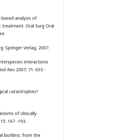
n-based analysis of
 treatment. Oral Surg Oral
94.
g: Springer-Verlag, 2007.
nterspecies interactions
iol Rev 2007; 71: 653 -
gical catastrophes?
isms of clinically
15: 167 -193.
al biofilms: from the