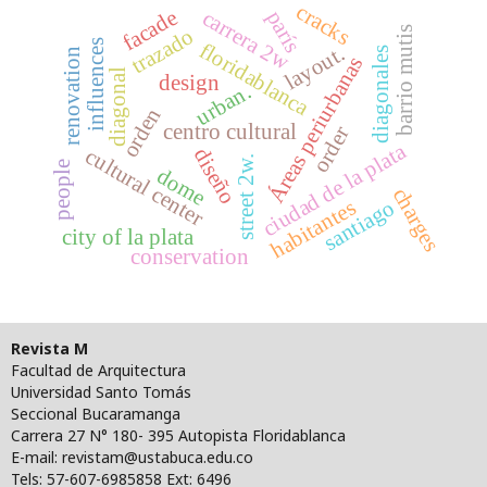
cracks
facade
carrera 2w
parís
trazado
barrio mutis
influences
floridablanca
layout.
diagonales
renovation
Áreas periurbanas
diagonal
design
urban.
orden
centro cultural
order
ciudad de la plata
diseño
cultural center
street 2w.
people
dome
charges
santiago
habitantes
city of la plata
conservation
Revista M
Facultad de Arquitectura
Universidad Santo Tomás
Seccional Bucaramanga
Carrera 27 N° 180- 395 Autopista Floridablanca
E-mail: revistam@ustabuca.edu.co
Tels: 57-607-6985858 Ext: 6496