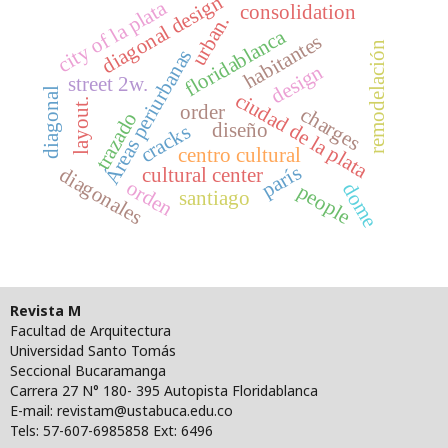
diagonal design
city of la plata
consolidation
urban.
floridablanca
habitantes
remodelación
Áreas periurbanas
design
street 2w.
diagonal
ciudad de la plata
layout.
order
charges
trazado
diseño
cracks
centro cultural
parís
diagonales
cultural center
orden
dome
people
santiago
Revista M
Facultad de Arquitectura
Universidad Santo Tomás
Seccional Bucaramanga
Carrera 27 N° 180- 395 Autopista Floridablanca
E-mail: revistam@ustabuca.edu.co
Tels: 57-607-6985858 Ext: 6496