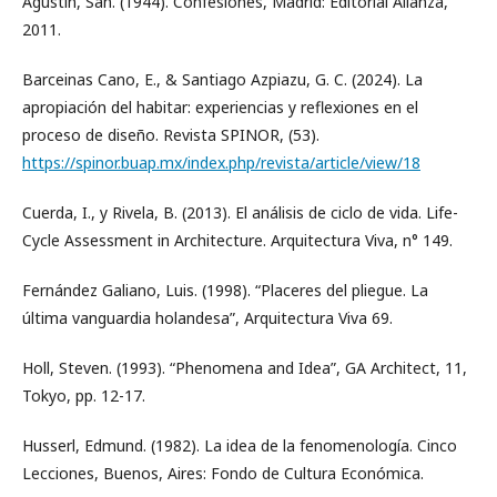
Agustín, San. (1944). Confesiones, Madrid: Editorial Alianza,
2011.
Barceinas Cano, E., & Santiago Azpiazu, G. C. (2024). La
apropiación del habitar: experiencias y reflexiones en el
proceso de diseño. Revista SPINOR, (53).
https://spinor.buap.mx/index.php/revista/article/view/18
Cuerda, I., y Rivela, B. (2013). El análisis de ciclo de vida. Life-
Cycle Assessment in Architecture. Arquitectura Viva, n° 149.
Fernández Galiano, Luis. (1998). “Placeres del pliegue. La
última vanguardia holandesa”, Arquitectura Viva 69.
Holl, Steven. (1993). “Phenomena and Idea”, GA Architect, 11,
Tokyo, pp. 12-17.
Husserl, Edmund. (1982). La idea de la fenomenología. Cinco
Lecciones, Buenos, Aires: Fondo de Cultura Económica.