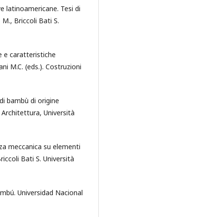
e latinoamericane. Tesi di
M., Briccoli Bati S.
ve e caratteristiche
ni M.C. (eds.). Costruzioni
 di bambù di origine
d Architettura, Università
enza meccanica su elementi
riccoli Bati S. Università
ambú. Universidad Nacional