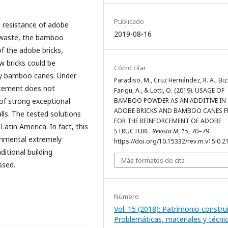
Publicado
e resistance of adobe
2019-08-16
g waste, the bamboo
of the adobe bricks,
ew bricks could be
Cómo citar
by bamboo canes. Under
Paradiso, M., Cruz Hernández, R. A., Bizze
rcement does not
Farigu, A., & Lotti, O. (2019). USAGE OF
 of strong exceptional
BAMBOO POWDER AS AN ADDITIVE IN
ADOBE BRICKS AND BAMBOO CANES 
lls. The tested solutions
FOR THE REINFORCEMENT OF ADOBE
Latin America. In fact, this
STRUCTURE.
Revista M
,
15
, 70–79.
ronmental extremely
https://doi.org/10.15332/rev.m.v15i0.2
ditional building
Más formatos de cita
ssed.
Número
Vol. 15 (2018): Patrimonio constru
Problemáticas, materiales y técni