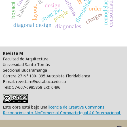
floridablanca
remodelación
habitantes
consolidation
boyacá
design
layout.
order
street 2w.
people
charges
diagonal design
diagonales
Revista M
Facultad de Arquitectura
Universidad Santo Tomás
Seccional Bucaramanga
Carrera 27 N° 180- 395 Autopista Floridablanca
E-mail: revistam@ustabuca.edu.co
Tels: 57-607-6985858 Ext: 6496
Este obra está bajo una
licencia de Creative Commons
Reconocimiento-NoComercial-CompartirIgual 4.0 Internacional
.