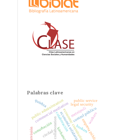
Palabras clave
public administration
quiebra
public service
commercial mediation
legal security
metrópoli
control público
economic constitution
economía solidaria
colaboración
workers
collaboration
empresa pública
conurbación
brokers
biobanco
supervisión
ciudad