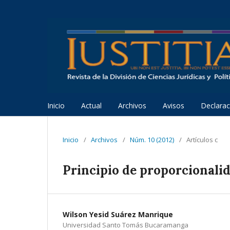
Inicio
Actual
Archivos
Avisos
Declarac
Inicio
/
Archivos
/
Núm. 10 (2012)
/
Artículos c
Principio de proporcionali
Wilson Yesid Suárez Manrique
Universidad Santo Tomás Bucaramanga