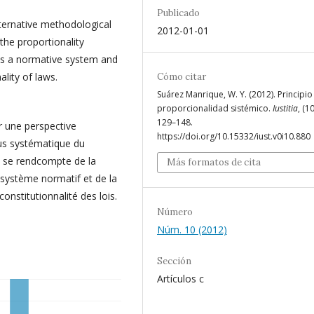
Publicado
lternative methodological
2012-01-01
the proportionality
 as a normative system and
nality of laws.
Cómo citar
Suárez Manrique, W. Y. (2012). Principio
proporcionalidad sistémico.
Iustitia
, (10
129–148.
er une perspective
https://doi.org/10.15332/iust.v0i10.880
lus systématique du
il se rendcompte de la
Más formatos de cita
système normatif et de la
constitutionnalité des lois.
Número
Núm. 10 (2012)
Sección
Artículos c