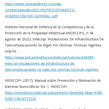
https://www.juristaeditores.com/wp-
content/uploads/2021/05/PROCEDIMIENTO-
ADMINISTRATIVO-GENERAL-.pdf
Instituto Nacional de Defensa de la Competencia y de la
Protección de la Propiedad Intelectual (INDECOPI). (1 de
agosto de 2022). Indecopi: Instalaciones De Infraestructura De
Telecomunicaciones Se Rigen Por Normas Técnicas Vigentes.
Gob.Pe.
https://www.gob.pe/institucion/indecopi/noticias/636585-
indecopi-instalaciones-de-infraestructura-de-
telecomunicaciones-se-rigen-por-normas-tecnicas-vigentes
INDECOPI. (2017). Manual sobre Prevención y Eliminación de
Barreras Burocráticas Vol. 1. INDECOPI.
https://repositorio.indecopi.gob.pe/item/16eeb0b6-9bae-4188-
9209-578c9cf77232