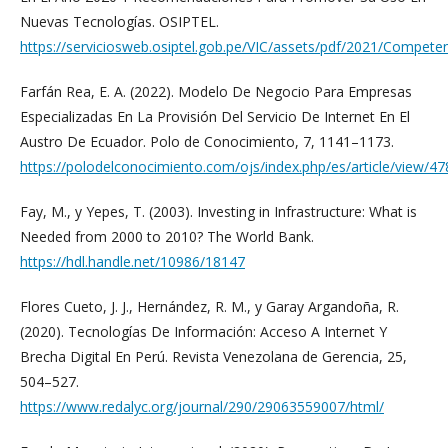
Nuevas Tecnologías. OSIPTEL.
https://serviciosweb.osiptel.gob.pe/VIC/assets/pdf/2021/Compe
Farfán Rea, E. A. (2022). Modelo De Negocio Para Empresas
Especializadas En La Provisión Del Servicio De Internet En El
Austro De Ecuador. Polo de Conocimiento, 7, 1141–1173.
https://polodelconocimiento.com/ojs/index.php/es/article/view/47
Fay, M., y Yepes, T. (2003). Investing in Infrastructure: What is
Needed from 2000 to 2010? The World Bank.
https://hdl.handle.net/10986/18147
Flores Cueto, J. J., Hernández, R. M., y Garay Argandoña, R.
(2020). Tecnologías De Información: Acceso A Internet Y
Brecha Digital En Perú. Revista Venezolana de Gerencia, 25,
504–527.
https://www.redalyc.org/journal/290/29063559007/html/