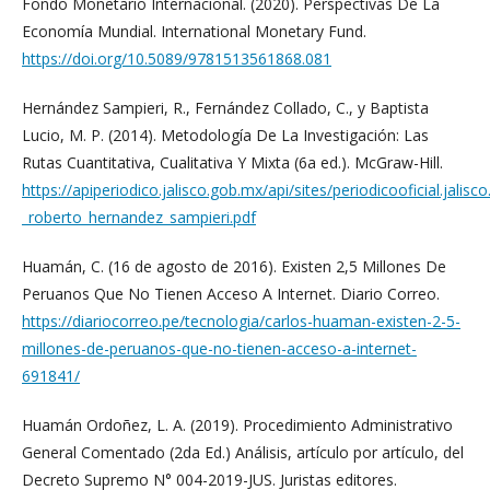
Fondo Monetario Internacional. (2020). Perspectivas De La
Economía Mundial. International Monetary Fund.
https://doi.org/10.5089/9781513561868.081
Hernández Sampieri, R., Fernández Collado, C., y Baptista
Lucio, M. P. (2014). Metodología De La Investigación: Las
Rutas Cuantitativa, Cualitativa Y Mixta (6a ed.). McGraw-Hill.
https://apiperiodico.jalisco.gob.mx/api/sites/periodicooficial.jalis
_roberto_hernandez_sampieri.pdf
Huamán, C. (16 de agosto de 2016). Existen 2,5 Millones De
Peruanos Que No Tienen Acceso A Internet. Diario Correo.
https://diariocorreo.pe/tecnologia/carlos-huaman-existen-2-5-
millones-de-peruanos-que-no-tienen-acceso-a-internet-
691841/
Huamán Ordoñez, L. A. (2019). Procedimiento Administrativo
General Comentado (2da Ed.) Análisis, artículo por artículo, del
Decreto Supremo N° 004-2019-JUS. Juristas editores.