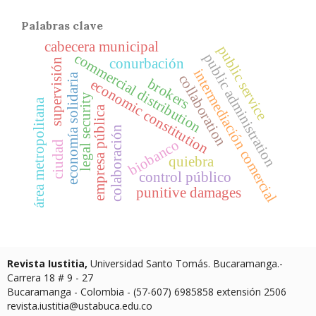
Palabras clave
cabecera municipal
public service
commercial distribution
public administration
conurbación
supervisión
intermediación comercial
economía solidaria
collaboration
brokers
economic constitution
legal security
área metropolitana
empresa pública
colaboración
biobanco
ciudad
quiebra
control público
punitive damages
Revista Iustitia,
Universidad Santo Tomás. Bucaramanga.-
Carrera 18 # 9 - 27
Bucaramanga - Colombia - (57-607) 6985858 extensión 2506
revista.iustitia@ustabuca.edu.co