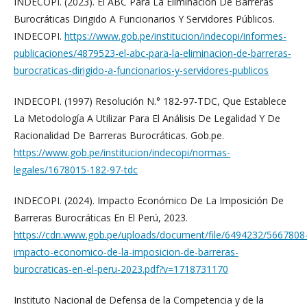
INDECOPI. (2023). El ABC Para La Eliminación De Barreras
Burocráticas Dirigido A Funcionarios Y Servidores Públicos.
INDECOPI.
https://www.gob.pe/institucion/indecopi/informes-
publicaciones/4879523-el-abc-para-la-eliminacion-de-barreras-
burocraticas-dirigido-a-funcionarios-y-servidores-publicos
INDECOPI. (1997) Resolución N.° 182-97-TDC, Que Establece
La Metodología A Utilizar Para El Análisis De Legalidad Y De
Racionalidad De Barreras Burocráticas. Gob.pe.
https://www.gob.pe/institucion/indecopi/normas-
legales/1678015-182-97-tdc
INDECOPI. (2024). Impacto Económico De La Imposición De
Barreras Burocráticas En El Perú, 2023.
https://cdn.www.gob.pe/uploads/document/file/6494232/5667808
impacto-economico-de-la-imposicion-de-barreras-
burocraticas-en-el-peru-2023.pdf?v=1718731170
Instituto Nacional de Defensa de la Competencia y de la