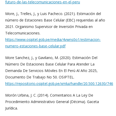
futuro-de-las-telecomunicaciones-en-el-peru
More, J., Trelles, J., y Luis Pacheco. (2021). Estimación del
número de Estaciones Base Celular (EBC) requeridas al año
2021. Organismo Supervisor de Inversión Privada en
Telecomunicaciones.
https://www.osiptel.gob.pe/media/4vwns0o1/estimacion-
numero-estaciones-base-celular.pdf
More Sanchez, J., y Gavilano, M. (2020). Estimación Del
Número De Estaciones Base Celular Para Atender La
Demanda De Servicios Móviles En El Perú Al Año 2025,
Documento De Trabajo No 50. OSIPTEL.
https://repositorio.osiptel.gob.pe/xmlui/handle/20.500.12630/746
Morón Urbina, J. C. (2014). Comentarios A La Ley De
Procedimiento Administrativo General (Décima). Gaceta
Jurídica.