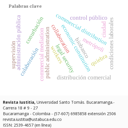
Palabras clave
commercial distribution
control público
administración pública
conurbación
condiciones laborales
ciudad
economic constitution
collaboration
public administration
commercial mediation
metrópoli
biobanco
supervisión
legal security
workers
colaboración
quiebra
distribución comercial
Revista Iustitia,
Universidad Santo Tomás. Bucaramanga.-
Carrera 18 # 9 - 27
Bucaramanga - Colombia - (57-607) 6985858 extensión 2506
revista.iustitia@ustabuca.edu.co
ISSN: 2539-4657 (en línea)