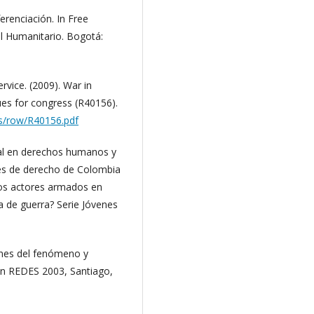
ferenciación. In Free
al Humanitario. Bogotá:
vice. (2009). War in
sues for congress (R40156).
rs/row/R40156.pdf
gal en derechos humanos y
des de derecho de Colombia
los actores armados en
a de guerra? Serie Jóvenes
ígenes del fenómeno y
n REDES 2003, Santiago,