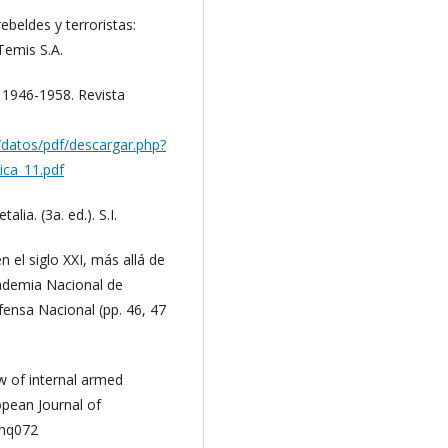
ebeldes y terroristas:
Temis S.A.
a 1946-1958. Revista
5/datos/pdf/descargar.php?
tica_11.pdf
lia. (3a. ed.). S.I.
 el siglo XXI, más allá de
Academia Nacional de
fensa Nacional (pp. 46, 47
aw of internal armed
opean Journal of
/chq072