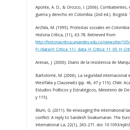
Aponte, A. D., & Orozco, I. (2006). Combatientes, r
guerra y derecho en Colombia. (2nd ed.). Bogotá: 
Archila, M. (1995). Protestas sociales en Colombi
Historia Crítica, (11), 63-78. Retrieved from
http://historiacritica.uniandes.edu.co/view.php/10
f=./data/H_Critica_11/._data_H_Critica_11_05_H_Cri
Arenas, J. (2000). Diario de la resistencia de Marqueta
Bartolomé, M. (2006). La seguridad internacional en
Westfalia y Clausewitz (pp. 46, 47 y 115). Chile: 
Estudios Políticos y Estratégicos, Ministerio de De
y 115).
Blum, G. (2011). Re-envisaging the international l
conflict: A reply to Sandesh Sivakumaran. The Eur
International La, 22(1), 265-271. doi: 10.1093/ejil