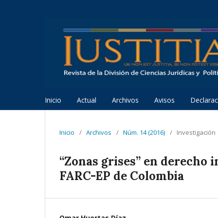
Inicio
Actual
Archivos
Avisos
Declarac
Inicio
/
Archivos
/
Núm. 14 (2016)
/
Investigación
“Zonas grises” en derecho i
FARC-EP de Colombia
Omar Huertas Díaz