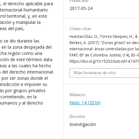
Publicado
, el derecho aplicable para
2017-05-24
nternacional humanitario.
l territorial, y, en este
ación y manipular la
eas del país,
Cómo citar
Huertas Díaz, O., Torres Vásquez, H., &
o se dio durante las
Berkes, A. (2017). “Zonas grises” en de
 en la zona despejada del
internacional: áreas controladas por la
dicha región como una
FARC-EP de Colombia.
Iustitia
, (14), 65–
zación de este término data
https://doi.org/10.15332/iust.v0i14.167
eas a las cuales ha hecho
 del derecho internacional.
Más formatos de cita
n por ser zonas donde el
urisdicción e imponer su
as por grupos privados
Número
, cometiendo, en la
Núm. 14 (2016)
 humanos y al derecho
Sección
Investigación