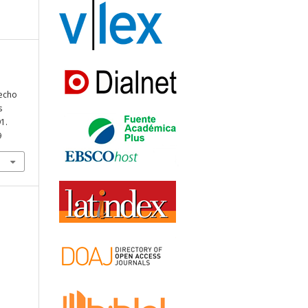
recho
s
91.
9