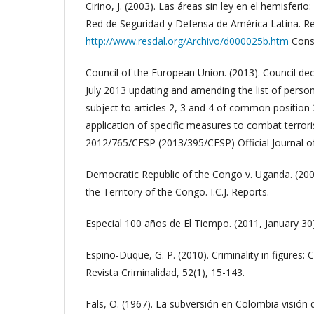
Cirino, J. (2003). Las áreas sin ley en el hemisferio
Red de Seguridad y Defensa de América Latina. R
http://www.resdal.org/Archivo/d000025b.htm
Consu
Council of the European Union. (2013). Council d
July 2013 updating and amending the list of person
subject to articles 2, 3 and 4 of common positio
application of specific measures to combat terror
2012/765/CFSP (2013/395/CFSP) Official Journal o
Democratic Republic of the Congo v. Uganda. (2005
the Territory of the Congo. I.C.J. Reports.
Especial 100 años de El Tiempo. (2011, January 30)
Espino-Duque, G. P. (2010). Criminality in figures:
Revista Criminalidad, 52(1), 15-143.
Fals, O. (1967). La subversión en Colombia visión 