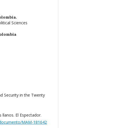
olombia.
itical Sciences
Colombia
nd Security in the Twenty
 llanos. El Espectador.
o/documento/MAM-181642