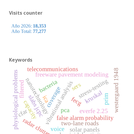
Visits counter
Keywords
telecommunications
westergaard 1948
physiological problems
freeware pavement modeling
nanotechnology
stress-testing
bacteria
vibrational analysis
filtered
sers
coverage
kruskal
prim
slabs jcpc
ica
fecg
capacity
pca
cfar
everfe 2.25
false alarm probability
radar clutter
two-lane roads
voice
solar panels