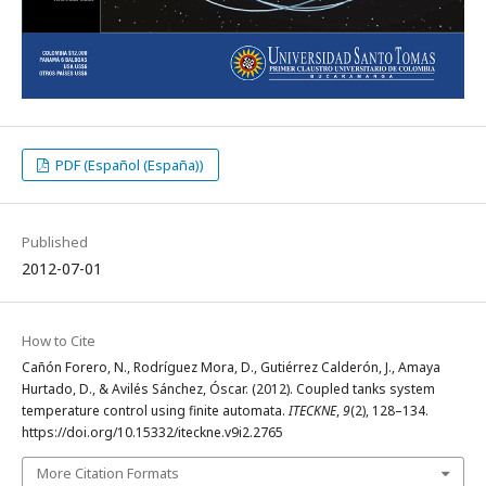
PDF (Español (España))
Published
2012-07-01
How to Cite
Cañón Forero, N., Rodríguez Mora, D., Gutiérrez Calderón, J., Amaya
Hurtado, D., & Avilés Sánchez, Óscar. (2012). Coupled tanks system
temperature control using finite automata.
ITECKNE
,
9
(2), 128–134.
https://doi.org/10.15332/iteckne.v9i2.2765
More Citation Formats