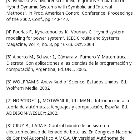
[3] Nedialkov N. Mohrenschildt M. “Rigorous Simulation of
Hybrid Dynamic Systems with Symbolic and Interval
Methods”, in Proc. American Control Conference, Proceedings
of the 2002. Conf., pp 140-147.
[4] Fourlas F., Kyriakopoulos K., Vournas C. “Hybrid system
modeling for power system”, IEEE Circuits and Systems
Magazine, Vol. 4, no. 3, pp 16-23. Oct. 2004
[5] Alberto M., Schwer I., Cámara v., Fumero Y. Matemática
Discreta: Con aplicaciones a las ciencias de la programación y
computación, Argentina, Ed. UNL, 2005.
[6] WOLFRAM S. Anew Kind of Science, Estados Unidos, Ed.
Wolfram Media; 2002.
[7] HOPCROFT J., MOTWANI R., ULLMAN J. Introducción a la
teoría de autómatas, lenguajes y computación, España, Ed.
ADDISON-WESLEY; 2002.
[8] CRUZ B., LARA E. Control híbrido de un sistema
electromecánico de llenado de botellas. En Congreso Nacional
de Control Automático A.M.C.A, Universidad Autónoma de