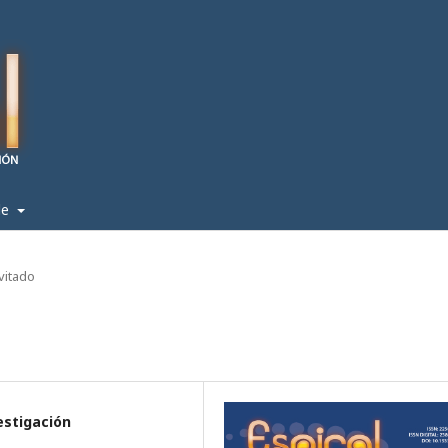
de
nvitado
estigación