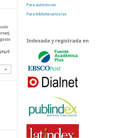
Para autores/as
Para bibliotecarios/as
ación
ernet].
agosto
Indexada y registrada en
.php/E