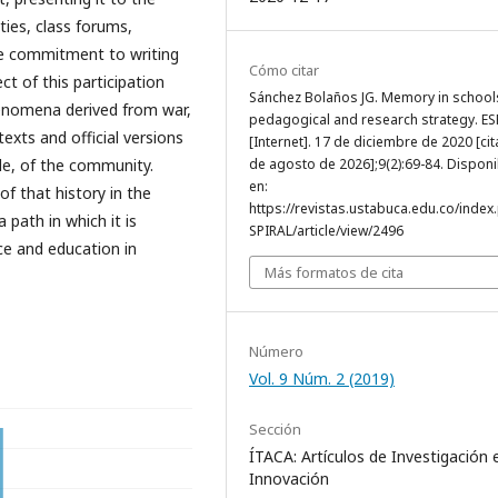
ties, class forums,
he commitment to writing
Cómo citar
ct of this participation
Sánchez Bolaños JG. Memory in school
enomena derived from war,
pedagogical and research strategy. ES
exts and official versions
[Internet]. 17 de diciembre de 2020 [ci
le, of the community.
de agosto de 2026];9(2):69-84. Disponi
en:
f that history in the
https://revistas.ustabuca.edu.co/index
path in which it is
SPIRAL/article/view/2496
ce and education in
Más formatos de cita
Número
Vol. 9 Núm. 2 (2019)
Sección
ÍTACA: Artículos de Investigación 
Innovación