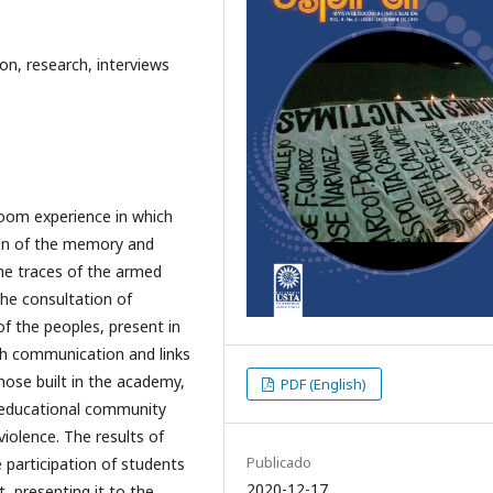
on, research, interviews
sroom experience in which
ion of the memory and
the traces of the armed
the consultation of
of the peoples, present in
ish communication and links
hose built in the academy,
PDF (English)
e educational community
iolence. The results of
Publicado
e participation of students
2020-12-17
, presenting it to the