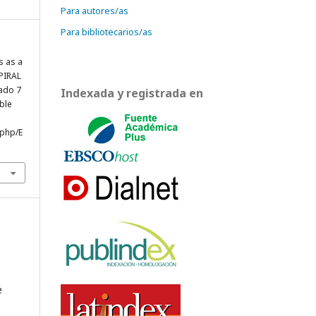
Para autores/as
Para bibliotecarios/as
s as a
PIRAL
tado 7
Indexada y registrada en
ble
.php/E
e