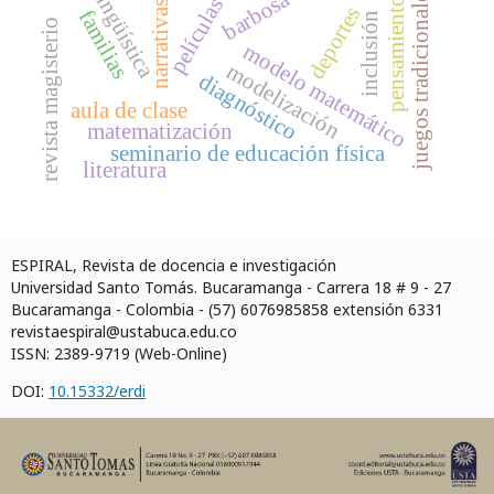
narrativas de vida
sociolingüística
juegos tradicionales
barbosa
películas
pensamiento
deportes
familias
inclusión
revista magisterio
modelo matemático
modelización
diagnóstico
aula de clase
matematización
seminario de educación física
literatura
ESPIRAL, Revista de docencia e investigación
Universidad Santo Tomás. Bucaramanga - Carrera 18 # 9 - 27
Bucaramanga - Colombia - (57) 6076985858 extensión 6331
revistaespiral@ustabuca.edu.co
ISSN: 2389-9719 (Web-Online)
DOI:
10.15332/erdi